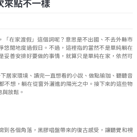
次來點不一樣
on＂，「在家渡假」這個詞呢？意思是不出國、不去外縣市
淨悠閒地度過假日。不過，這裡指的當然不是單純躺在
是妥善安排好要做的事情，就算只是單純在家，依然可
一下居家環境、讀完一直想看的小說、做點瑜珈、聽聽音
麼都不想，躺在從窗外灑進的陽光之中。接下來的這些物
息與放鬆。
瀉到各個角落，黑膠唱盤帶來的復古感受，讓聽覺和視