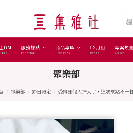
不一樣
上DM
服務據點
商品專區
LG月租
專案規
Link
Location
Products
Rental
Cases
聚樂部
聚樂部
節日限定
受夠連假人擠人了，這次來點不一