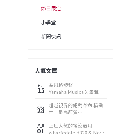
節日限定
小學堂
新聞快訊
人氣文章
為風格發聲
五月
15
Yamaha Musica X 集雅社
邀您聆聽真實樂音
超越視界的絕對革命 稱霸
六月
28
世上最高顏質
2019 Samsung QLED 8K
上班大叔的搖滾歲月
量子電視
八月
01
wharfedale d320 & Nad
d3020 v2擴大機