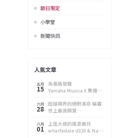
節日限定
小學堂
新聞快訊
人氣文章
為風格發聲
五月
15
Yamaha Musica X 集雅社
邀您聆聽真實樂音
超越視界的絕對革命 稱霸
六月
28
世上最高顏質
2019 Samsung QLED 8K
上班大叔的搖滾歲月
量子電視
八月
01
wharfedale d320 & Nad
d3020 v2擴大機