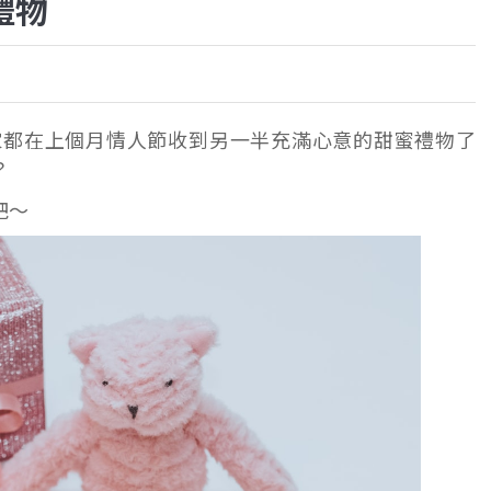
禮物
家都在上個月情人節收到另一半充滿心意的甜蜜禮物了
？
吧～