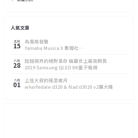
人氣文章
為風格發聲
五月
15
Yamaha Musica X 集雅社
邀您聆聽真實樂音
超越視界的絕對革命 稱霸世上最高顏質
六月
28
2019 Samsung QLED 8K量子電視
上班大叔的搖滾歲月
八月
01
wharfedale d320 & Nad d3020 v2擴大機