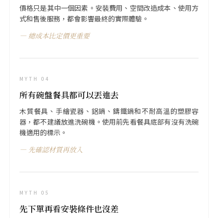
價格只是其中一個因素。安裝費用、空間改造成本、使用方
式和售後服務，都會影響最終的實際體驗。
總成本比定價更重要
MYTH 04
所有碗盤餐具都可以丟進去
木質餐具、手繪瓷器、鋁鍋、鑄鐵鍋和不耐高溫的塑膠容
器，都不建議放進洗碗機。使用前先看餐具底部有沒有洗碗
機適用的標示。
先確認材質再放入
MYTH 05
先下單再看安裝條件也沒差