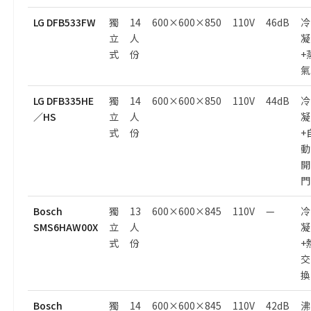
LG DFB533FW
獨
14
600×600×850
110V
46dB
冷
立
人
凝
式
份
+
氣
LG DFB335HE
獨
14
600×600×850
110V
44dB
冷
／HS
立
人
凝
式
份
+
動
開
門
Bosch
獨
13
600×600×845
110V
—
冷
SMS6HAW00X
立
人
凝
式
份
+
交
換
Bosch
獨
14
600×600×845
110V
42dB
沸