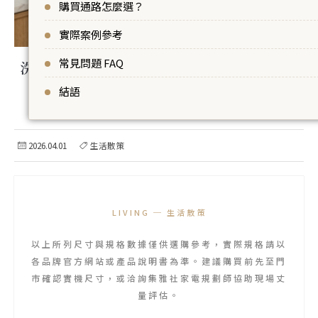
購買通路怎麼選？
實際案例參考
常見問題 FAQ
洗碗機怎麼選？從需求判斷、機型差異、安
裝限制到通路建議，一次看懂
結語
2026.04.01
生活散策
LIVING ─ 生活散策
以上所列尺寸與規格數據僅供選購參考，實際規格請以
各品牌官方網站或產品說明書為準。建議購買前先至門
市確認實機尺寸，或洽詢集雅社家電規劃師協助現場丈
量評估。