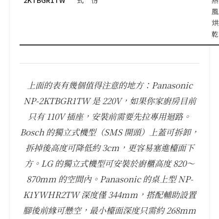
風
烘
乾
上面的表有幾個值得注意的地方：Panasonic
NP-2KTBGR1TW 是 220V，如果你家廚房目前
只有 110V 插座，安裝前需要先拉專用迴路。
Bosch 的獨立式機型（SMS 開頭）上蓋可拆卸，
拆掉後高度可降低約 3cm，更容易塞進檯面下
方。LG 的獨立式機型可安裝於廚櫃高度 820～
870mm 的空間內。Panasonic 的桌上型 NP-
K1YWHR2TW 深度僅 344mm，搭配輔助設置
腳後前緣可懸空，最小檯面深度只需約 268mm