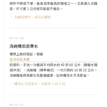
條件不明就下單，是退貨率最高的情境之一。尤其嵌入式機
型，尺寸差 1 公分就可能裝不進去。
先確認條件，再決定購買
MYTH 06
洗碗機很浪費水
實際上剛好相反。根據
經濟部能源署
的資料，手洗一次餐具平均用水約 40 到 60 公升（開著水龍
頭沖洗），洗碗機（標準模式）一次只用約 10 到 15 公升。
洗碗機是用高壓水柱重複循環，比持續流水手洗更省。
機洗比手洗省水，差距約 3 到 4 倍
MYTH 07