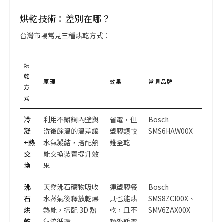
烘乾技術：差別在哪？
台灣市場常見三種烘乾方式：
烘
乾
原理
效果
常見品牌
方
式
冷
利用不鏽鋼內壁與
省電，但
Bosch
凝
洗後餘溫的溫差讓
塑膠類較
SMS6HAW00X
+熱
水氣凝結，搭配熱
難全乾
交
能交換裝置提升效
換
果
沸
天然沸石礦物吸收
連塑膠餐
Bosch
石
水蒸氣後釋放乾燥
具也能烘
SMS8ZCI00X、
烘
熱能，搭配 3D 熱
乾，且不
SMV6ZAX00X
乾
氣流循環
額外耗電