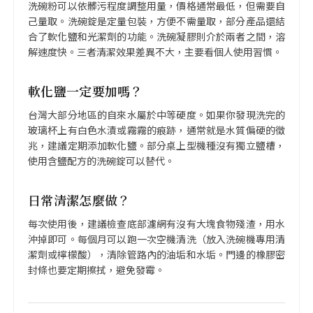
洗碗粉可以依髒污程度調整用量，價格通常最低，但需要自
己量取。洗碗錠是定量包裝，方便不需量取，部分產品還結
合了軟化鹽和光潔劑的功能。洗碗凝膠則介於兩者之間，溶
解速度快。三者清潔效果差異不大，主要看個人使用習慣。
軟化鹽一定要加嗎？
台灣大部分地區的自來水屬於中等硬度。如果你發現洗完的
玻璃杯上有白色水漬或霧霧的痕跡，通常就是水質偏硬的徵
兆，建議定期添加軟化鹽。部分桌上型機種沒有獨立鹽槽，
使用含鹽配方的洗碗錠可以替代。
日常清潔怎麼做？
每次使用後，建議檢查底部濾網有沒有大塊食物殘渣，用水
沖掉即可。每個月可以跑一次空機清洗（放入洗碗機專用清
潔劑或檸檬酸），清除管路內的油垢和水垢。門邊的橡膠密
封條也要定期擦拭，避免發霉。