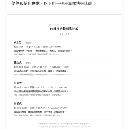
條件和使用需求。
以下用一張表幫你快速比較：
DISHWASHER TYPES
四種洗碗機類型比較
集雅社整理
桌上型
檯面式
寬約 55cm ・ 容量 4～6 人份 ・ NT$8,000～25,000
適合租屋族、小家庭、不想動櫥櫃的人。免施工，插電接水即用。
限制：容量較小，佔檯面空間。需檯面空間約 55×50cm。
獨立式
落地式
寬約 45 或 60cm ・ 容量 8～16 人份 ・ NT$15,000～45,000
適合有落地空間、不強求嵌入的家庭。容量大，不需改櫥櫃。
限制：外觀較難與廚房整合。需地面空間約 60×60cm，高度約 85cm。
半嵌式
寬 45 或 60cm ・ 容量 8～16 人份 ・ NT$25,000～60,000
適合想整合櫥櫃但保留可見操作面板的家庭。外觀整合度高。
限制：需配合櫥櫃尺寸規劃。門板上方保留面板，需預留開口。
全嵌式
寬 45 或 60cm ・ 容量 8～16 人份 ・ NT$30,000～80,000+
適合追求廚房一體感的裝修規劃。完全隱藏，視覺最乾淨。
限制：需裝修階段就規劃、價格較高。面板隱藏在門板上緣。
選擇的關鍵不在哪種最好，而是哪種最符合你現在的廚房條件。
＊上述尺寸與價格僅供參考，實際規格與售價請以各品牌官方網站及門市報價為準