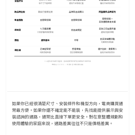
安裝評估
裝不了只能退貨
通常不含現場丈量
購前評估安裝條件
跨品牌比較
需自行搜尋比對
品牌區各自獨立
同空間多品牌並列
原廠保固 +
售後服務
依原廠保固
依原廠保固
百貨通路售後支援
七天鑑賞期
百貨公司信用背書
退換貨
依各店規定
大型家電退貨較繁瑣
處理流程較透明
依百貨檔期浮動
價格
通常最低
中等
可累積百貨點數
已確定型號
想看實機
還在比較、需要專人
適合誰
純追求最低價
但已有明確目標
協助評估安裝條件
＊上述比較為通則性整理，各通路實際服務內容與價格依個案而異
集雅社 GSEVEN — 百貨影音家電領導品牌
如果你已經很清楚尺寸、安裝條件和機型方向，電商購買通
常最方便。如果你還不確定能不能裝，先找能提供展示與安
裝諮詢的通路，通常比直接下單更安全。對在意整體規劃和
使用體驗的家庭來說，通路差異往往不只是價格差異。