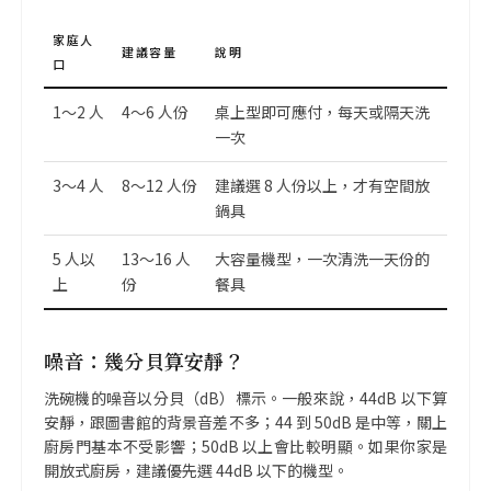
家庭人
建議容量
說明
口
1～2 人
4～6 人份
桌上型即可應付，每天或隔天洗
一次
3～4 人
8～12 人份
建議選 8 人份以上，才有空間放
鍋具
5 人以
13～16 人
大容量機型，一次清洗一天份的
上
份
餐具
噪音：幾分貝算安靜？
洗碗機的噪音以分貝（dB）標示。一般來說，44dB 以下算
安靜，跟圖書館的背景音差不多；44 到 50dB 是中等，關上
廚房門基本不受影響；50dB 以上會比較明顯。如果你家是
開放式廚房，建議優先選 44dB 以下的機型。