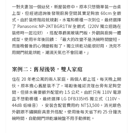
一對夫妻加一個幼兒，新屋裝修中。原本只想簡單裝一台桌
上型，但經過諮詢後發現廚房空間其實足夠放 60cm 全嵌
式。由於裝修階段就規劃，水電和櫥櫃一次到位，最終選擇
了 Panasonic NP-2KTBGR1TW 全嵌式（220V 獨立迴路在
裝修時一起拉好），搭配尊爵黑玻璃門板，外觀與廚房一體
成型。使用半年後回饋：「最大的改變不是洗碗時間變短，
而是晚餐後的心情變輕鬆了。獨立烘乾功能很好用，洗完不
用開門就能烘乾，潮濕天氣也不會回潮。」
案例二：舊屋後裝，雙人家庭
住在 20 年老公寓的兩人家庭，兩個人都上班，每天晚上開
伙。原本擔心舊屋裝不了，場勘後確認流理台旁有足夠空
間，但排水需要額外配管約 1.5 公尺。由於只有 110V 電源
且不想動櫥櫃，最終選擇 LG DFB335HS 獨立式（110V、
44dB 低噪音），安裝含配管費用約 NT$3,500。消光銀色
外觀跟不鏽鋼廚具意外搭配。使用後每天省下約 25 分鐘洗
碗時間，自動開門烘乾讓碗盤不用手動擦乾。