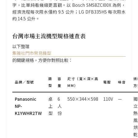
字，比單純看幾級更直觀。以 Bosch SMS8ZCI00X 為例，
經濟洗程每次用水僅約 9.5 公升；LG DFB335HS 每次用水
約 14.5 公升。
台灣市場主流機型規格速查表
以下整理
集雅社門市常見機型
的關鍵規格，方便你對照比較：
類
容
尺寸（寬×深×高
烘
品牌／型號
電壓
噪音
型
量
MM）
方
Panasonic
桌
6
550×344×598
110V
—
獨
NP-
上
人
立
K1YWHR2TW
型
份
熱
風
烘
乾