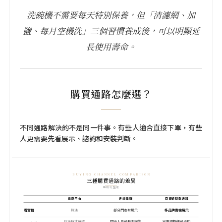
洗碗機不需要每天特別保養，但「清濾網、加
鹽、每月空機洗」三個習慣養成後，可以明顯延
長使用壽命。
購買通路怎麼選？
不同通路解決的不是同一件事。有些人適合直接下單，有些
人更需要先看展示、諮詢和安裝判斷。
BUYING CHANNEL COMPARISON
三種購買通路的差異
集雅社整理
電商平台
連鎖量販
百貨顧問型通路
看實機
無法
部分門市有展示
多品牌實機展示
送貨時才確認
門市人員可基本回答
家電規劃師可協助