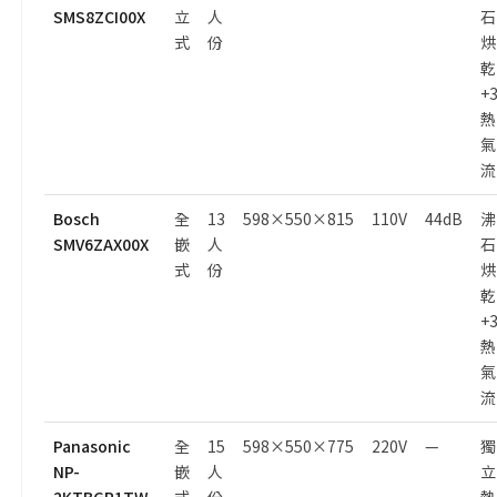
SMS8ZCI00X
立
人
石
式
份
烘
乾
+
熱
氣
流
Bosch
全
13
598×550×815
110V
44dB
沸
SMV6ZAX00X
嵌
人
石
式
份
烘
乾
+
熱
氣
流
Panasonic
全
15
598×550×775
220V
—
獨
NP-
嵌
人
立
2KTBGR1TW
式
份
熱