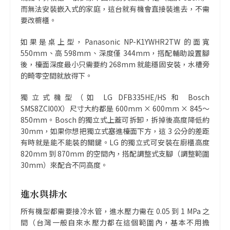
而無法安裝嵌入式的家庭，這台就有機會直接裝進去，不需
要改櫥櫃。
如果是桌上型，Panasonic NP-K1YWHR2TW 的面寬
550mm、高 598mm、深度僅 344mm，搭配輔助設置腳
後，檯面深度最小只需要約 268mm 就能穩固安裝，水槽旁
的畸零空間就放得下。
獨立式機型（如 LG DFB335HE/HS 和 Bosch
SMS8ZCI00X）尺寸大約都是 600mm × 600mm × 845～
850mm。Bosch 的獨立式上蓋可拆卸，拆掉後高度降低約
30mm，如果你想把獨立式塞進檯面下方，這 3 公分的差距
有時就是能不能裝的關鍵。LG 的獨立式可安裝在廚櫃高度
820mm 到 870mm 的空間內，搭配調整式支腳（調整範圍
30mm）來配合不同高度。
進水與排水
所有機型都需要接冷水管，進水壓力需在 0.05 到 1 MPa 之
間（台灣一般自來水壓力都在這個範圍內，基本不用擔