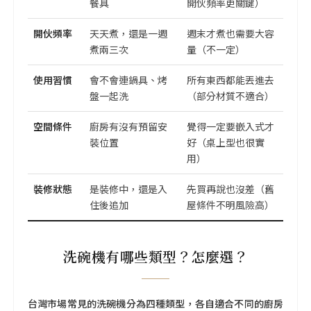
餐具
開伙頻率更關鍵）
開伙頻率
天天煮，還是一週
週末才煮也需要大容
煮兩三次
量（不一定）
使用習慣
會不會連鍋具、烤
所有東西都能丟進去
盤一起洗
（部分材質不適合）
空間條件
廚房有沒有預留安
覺得一定要嵌入式才
裝位置
好（桌上型也很實
用）
裝修狀態
是裝修中，還是入
先買再說也沒差（舊
住後追加
屋條件不明風險高）
洗碗機有哪些類型？怎麼選？
台灣市場常見的洗碗機分為四種類型，各自適合不同的廚房