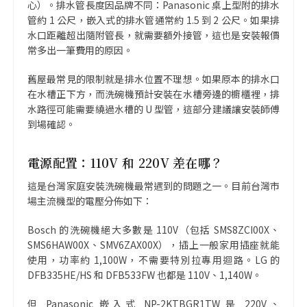
心）。排水管長度因品牌不同：Panasonic 桌上型附的排水
管約 1 公尺，嵌入式的排水管通常約 1.5 到 2 公尺。如果排
水口距離超出隨附管長，就需要額外接管，這也是安裝報價
常多出一筆費用的原因。
舊屋最常見的限制就是排水位置不理想。如果原本的排水口
在水槽正下方，而洗碗機預計安裝在水槽旁邊的櫥櫃裡，排
水路徑可能需要繞過水槽的 U 型管，這部分建議讓安裝師傅
到場確認。
電源配置：110V 和 220V 差在哪？
這是台灣家庭安裝洗碗機最常遇到的問題之一。目前台灣市
場主流機型的電壓分佈如下：
Bosch 的洗碗機絕大多數是 110V（包括 SMS8ZCI00X、
SMS6HAW00X、SMV6ZAX00X），插上一般家用插座就能
使用，功率約 1,100W，不需要特別拉專用迴路。LG 的
DFB335HE/HS 和 DFB533FW 也都是 110V、1,140W。
但 Panasonic 嵌入式 NP-2KTBGR1TW 是 220V、