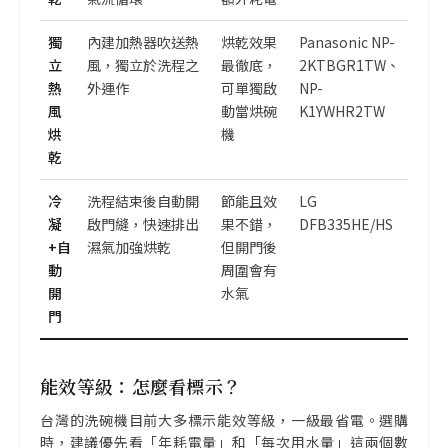
獨
內建加熱器吹送熱
烘乾效果
Panasonic NP-
立
風，獨立於洗程之
最徹底，
2KTBGR1TW、
熱
外運作
可單獨啟
NP-
風
動當烘碗
K1YWHR2TW
烘
機
乾
冷
洗程結束後自動開
節能且效
LG
凝
啟門縫，快速排出
果不錯，
DFB335HE/HS
+自
濕氣加強烘乾
但開門後
動
周圍會有
開
水氣
門
能效等級：怎麼看標示？
台灣的洗碗機目前大多標示能效等級，一級最省電。選購
時，建議優先看「年耗電量」和「每次用水量」這兩個數