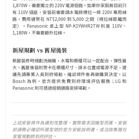
1,870W，需要獨立的 220V 電源迴路。如果你家廚房目前只
有 110V 插座，安裝前需要請水電師傅拉一條 220V 專用線
路，費用通常在 NT$2,000 到 5,000 之間（視拉線距離而
定）。Panasonic 桌上型 NP-K1YWHR2TW 則是 110V、
1,180W，不需要額外拉線。
新屋規劃 vs 舊屋後裝
新屋裝修時規劃洗碗機，水電和櫥櫃可以一起配合，彈性最
大。舊屋後裝則常卡在櫥櫃尺寸、排水位置或電源不足，建
議先請專業人員到府場勘，確認條件後再做購買決定。以
Bosch 為例，官方提供免費到府環境評估服務；LG 和
Panasonic 則可透過經銷通路安排場勘。
上述安裝條件為通則性整理，實際需求因機型而異。安裝
前請務必確認所選型號的官方安裝說明書，或洽詢集雅社
家電規劃師到府評估。