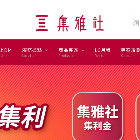
音家電銷售領導品牌
上DM
服務據點
商品專區
LG月租
專案規
Link
Location
Products
Rental
Cases