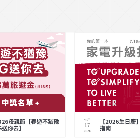
七月
026母親節【春遊不猶豫
【2026生日慶
17
G送你去】
指南
2026