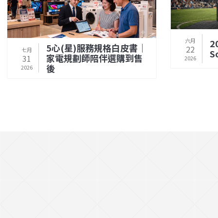
六月
2
5心(星)服務規格白皮書｜
22
七月
S
家電規劃師陪伴選購到售
31
2026
後
2026