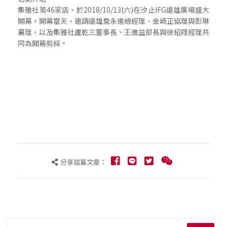
集雅社第46家店，於2018/10/13(六)在汐止IFG遠雄廣場盛大
開幕。開幕當天，邀請遠雄詹永進總經理、金崎正協理與彭琳
襄理，以及集雅社盧乾三董事長、王進益部長與徐紹翔經理共
同為開幕剪綵。
分享這篇文章：