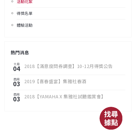
活動花絮
得獎名單
體驗活動
熱門消息
十月
2018【滿意度問券調查】10-12月得獎公告
04
四月
2019【喜春盛宴】集雅社春酒
03
四月
2018【YAMAHA X 集雅社試聽鑑賞會】
03