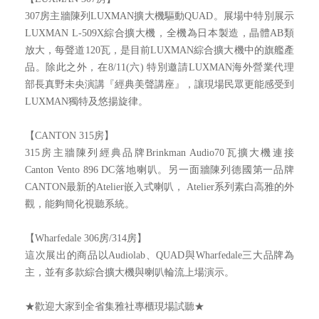
307房主牆陳列LUXMAN擴大機驅動QUAD。展場中特別展示
LUXMAN L-509X綜合擴大機，全機為日本製造，晶體AB類
放大，每聲道120瓦，是目前LUXMAN綜合擴大機中的旗艦產
品。除此之外，在8/11(六) 特別邀請LUXMAN海外營業代理
部長真野未央演講『經典美聲講座』，讓現場民眾更能感受到
LUXMAN獨特及悠揚旋律。
【CANTON 315房】
315房主牆陳列經典品牌Brinkman Audio70瓦擴大機連接
Canton Vento 896 DC落地喇叭。另一面牆陳列德國第一品牌
CANTON最新的Atelier嵌入式喇叭， Atelier系列素白高雅的外
觀，能夠簡化視聽系統。
【Wharfedale 306房/314房】
這次展出的商品以Audiolab、QUAD與Wharfedale三大品牌為
主，並有多款綜合擴大機與喇叭輪流上場演示。
★歡迎大家到全省集雅社專櫃現場試聽★