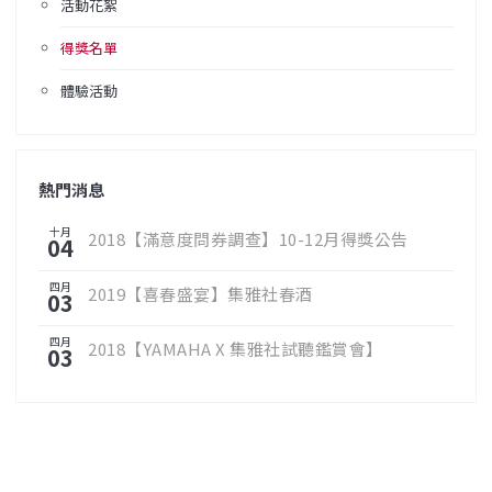
活動花絮
得獎名單
體驗活動
熱門消息
十月
2018【滿意度問券調查】10-12月得獎公告
04
四月
2019【喜春盛宴】集雅社春酒
03
四月
2018【YAMAHA X 集雅社試聽鑑賞會】
03