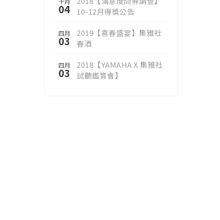
2018【滿意度問券調查】
十月
04
10-12月得獎公告
2019【喜春盛宴】集雅社
四月
03
春酒
2018【YAMAHA X 集雅社
四月
03
試聽鑑賞會】