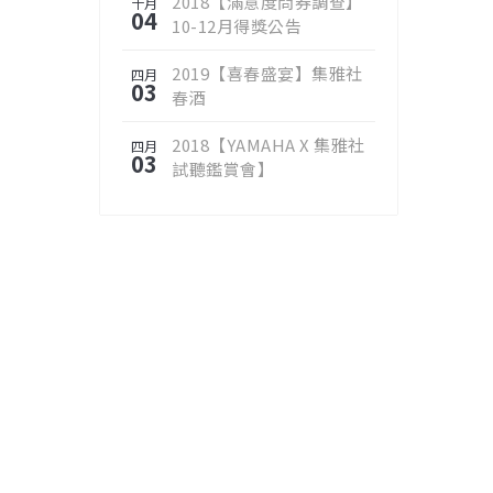
2018【滿意度問券調查】
十月
04
10-12月得獎公告
2019【喜春盛宴】集雅社
四月
03
春酒
2018【YAMAHA X 集雅社
四月
03
試聽鑑賞會】