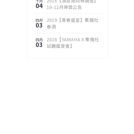
2018【滿意度問券調查】
十月
04
10-12月得獎公告
2019【喜春盛宴】集雅社
四月
03
春酒
2018【YAMAHA X 集雅社
四月
03
試聽鑑賞會】