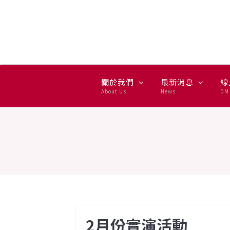
2月份實演活動
關於我們
最新消息
線
About Us
News
DM 
2月份實演活動