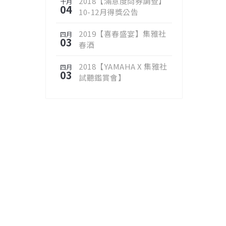
2018【滿意度問券調查】
十月
04
10-12月得獎公告
2019【喜春盛宴】集雅社
四月
03
春酒
2018【YAMAHA X 集雅社
四月
03
試聽鑑賞會】