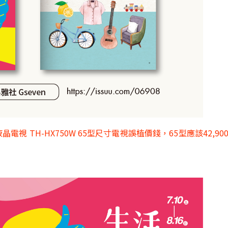
網液晶電視 TH-HX750W 65型尺寸電視誤植價錢，65型應該42,90