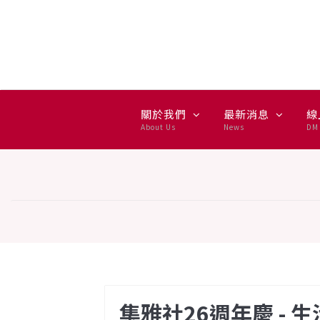
集雅社26週年慶 - 生活集讚
關於我們
最新消息
線
About Us
News
DM 
集雅社26週年慶 - 