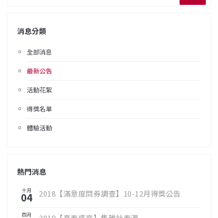
消息分類
全部消息
最新公告
活動花絮
得獎名單
體驗活動
熱門消息
十月
2018【滿意度問券調查】10-12月得獎公告
04
四月
2019【喜春盛宴】集雅社春酒