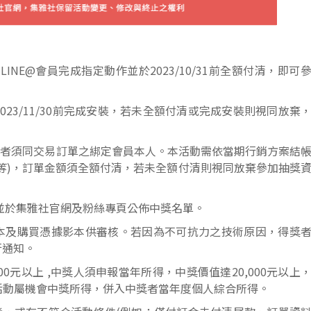
定集雅社LINE@會員完成指定動作並於2023/10/31前全額付清，即可
並於2023/11/30前完成安裝，若未全額付清或完成安裝則視同放棄
獎者須同交易訂單之綁定會員本人。本活動需依當期行銷方案結
等)，訂單金額須全額付清，若未全額付清則視同放棄參加抽獎
獎者，並於集雅社官網及粉絲專頁公佈中獎名單。
影本及購買憑據影本供審核。若因為不可抗力之技術原因，得獎
行通知。
00元以上 ,中獎人須申報當年所得，中獎價值達20,000元以上
活動屬機會中獎所得，併入中獎者當年度個人綜合所得。