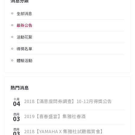
消息分類
全部消息
最新公告
活動花絮
得獎名單
體驗活動
熱門消息
十月
2018【滿意度問券調查】10-12月得獎公告
04
四月
2019【喜春盛宴】集雅社春酒
03
四月
2018【YAMAHA X 集雅社試聽鑑賞會】
03