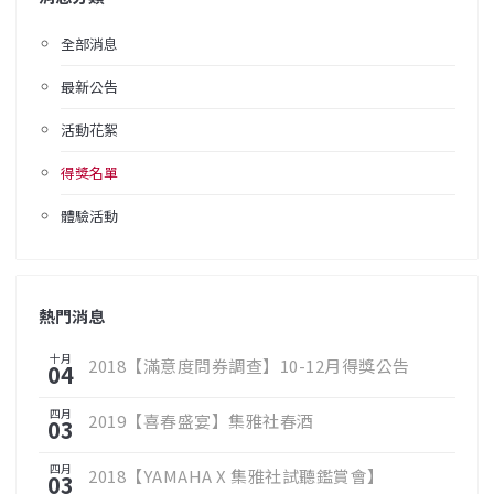
全部消息
最新公告
活動花絮
得獎名單
體驗活動
熱門消息
十月
2018【滿意度問券調查】10-12月得獎公告
04
四月
2019【喜春盛宴】集雅社春酒
03
四月
2018【YAMAHA X 集雅社試聽鑑賞會】
03