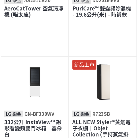
LG 樂金
AS251CBZ0
LG 樂金
DD201MEE0
AeroCatTower 空氣清淨
PuriCare™ 雙變頻除濕機
機 (喵太座)
- 19.6公升(米) - 時尚款
新品上市
LG 樂金
GN-BF330WV
LG 樂金
R723SB
332公升 InstaView™ 敲
ALL NEW Styler®蒸氣電
敲看變頻雙門冰箱｜雲朵
子衣櫥｜Objet
白
Collection (手持蒸氣掛