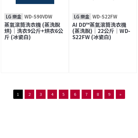
LG 樂金
WD-S90VDW
LG 樂金
WD-S22FW
蒸氣滾筒洗衣機 (蒸洗脫
AI DD™蒸氣滾筒洗衣機
烘)｜洗衣9公斤+烘衣6公
(蒸洗脫)｜22公斤｜WD-
斤 (冰瓷白)
S22FW (冰瓷白)
1
2
3
4
5
6
7
8
9
»