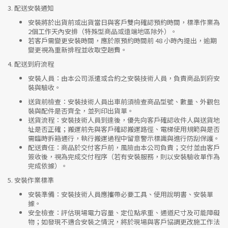
3.
配送安裝通知
安裝將於出貨前或出貨當日與客戶雙向確認預約時間，標準作業為
2個工作天內安排（特殊型商品或遠端地區除外）。
若客戶需變更安裝時間，應於原預約時間前 48 小時內提出，逾期
變更視為重新排程並收取空趟費。
4.
配送到府流程
安裝人員
：由本公司派遣或合約之安裝技術人員，負責商品到府安
裝與驗收。
送貨前檢查
：安裝技術人員出車前須檢查商品型號、數量、外觀包
裝與配件是否齊全，並列印出貨單。
送貨流程
：安裝技術人員到達後，優先向客戶確認收件人與送貨地
址是否正確；搬運前先與客戶確認搬運路徑、電梯使用規範與是否
需臨時拆箱通行，執行搬運過程中留意警示標識與進行防刮保護。
配送責任
：商品於交付客戶前，風險由本公司負責；交付並由客戶
簽收後，視為完成交付程序（若有安裝服務，則以安裝驗收單作為
完成依據）。
5.
安裝作業標準
安裝準備
：安裝技術人員應攜帶必要工具、使用說明書、安裝單
據。
安全檢查
：評估現場電力容量、定位點承重、通道尺寸及可能障礙
物；如發現不適合安裝之情況，將於現場與客戶協調更改施工作法