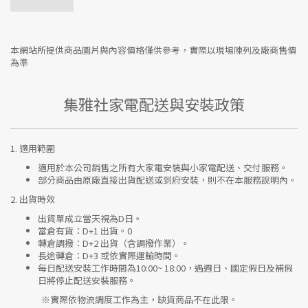
本網站所提供商品圖片與內容價格僅供參考，實際以現場陳列及廠商售價
為準
集雅社家電配送與安裝政策
1.
適用範圍
適用於本公司銷售之所有大家電安裝與小家電配送、交付服務。
部分商品由原廠直接出貨配送或到府安裝，則不在本服務說明內。
2.
出貨時效
出貨單成立當天視為D日。
當倉有貨：
D+1 出貨。0
轉倉調撥：
D+2 出貨（含調撥作業）。
長途轉倉：
D+3 或依實際運輸時間。
每日配送安裝工作時間為10:00~ 18:00，遇週日、國定假日及補假
日將停止配送安裝服務。
※實際依物流調度工作為主，缺貨商品不在此限。