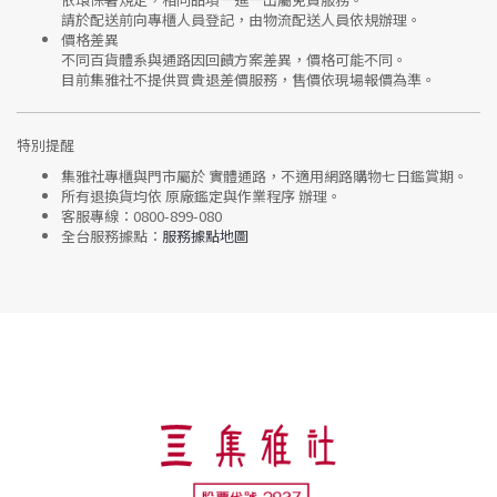
請於配送前向專櫃人員登記，由物流配送人員依規辦理。
價格差異
不同百貨體系與通路因回饋方案差異，價格可能不同。
目前集雅社
不提供買貴退差價服務
，售價依現場報價為準。
特別提醒
集雅社專櫃與門市屬於
實體通路，不適用網路購物七日鑑賞期
。
所有退換貨均依
原廠鑑定與作業程序
辦理。
客服專線：
0800-899-080
全台服務據點：
服務據點地圖