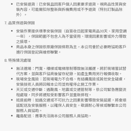
已安裝退貨
：已安裝且因客戶個人因素要求退貨，視商品性質與安
裝內容，可能需扣除整新與拆機費用或不予退貨（特別訂製品除
外）。
7.
品質保證與保固
安裝作業提供標準安裝保固（自簽收日起家電商品30天、家用空調
一年），保固範圍不包含人為不當使用、環境因素影響或外力導致
之損壞。
商品本身之保固依原廠保固條款為主，本公司會於必要時協助客戶
進行保固登記與維修聯繫。
8.
特殊情況處理
無法進場
：門寬、樓梯或電梯限制導致無法搬運，將於現場嘗試替
代方案，並與客戶協商後留存紀錄，如產生費用另行報價收取。
現場安全風險
：
若現場電力不合格、有結構風險或其他安全疑慮，
安裝技術人員將回報本公司並有權停止施工作業。
天災或交通中斷
：遇颱風、地震或交通管制等，依公司緊急應變流
程處理，同步將通知受影響客戶並重新排程。
抵達逾時
：如遇交通或不可抗力之因素影響導致安裝延遲，將會順
延配送及安裝服務，以確保人員安全，敬請耐心等候或聯繫本公司
服務人員協助。
離島配送
：應事先洽詢本公司服務人員協助。