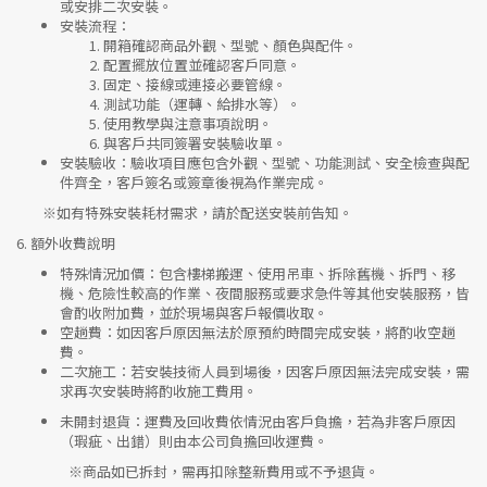
或安排二次安裝。
安裝流程
：
開箱確認商品外觀、型號、顏色與配件。
配置擺放位置並確認客戶同意。
固定、接線或連接必要管線。
測試功能（運轉、給排水等）。
使用教學與注意事項說明。
與客戶共同簽署安裝驗收單。
安裝驗收
：驗收項目應包含外觀、型號、功能測試、安全檢查與配
件齊全，客戶簽名或簽章後視為作業完成。
※如有特殊安裝耗材需求，請於配送安裝前告知。
6.
額外收費說明
特殊情況加價
：包含樓梯搬運、使用吊車、拆除舊機、拆門、移
機、危險性較高的作業、夜間服務或要求急件等其他安裝服務，皆
會酌收附加費，並於現場與客戶報價收取。
空趟費
：如因客戶原因無法於原預約時間完成安裝，將酌收空趟
費。
二次施工
：若安裝技術人員到場後，因客戶原因無法完成安裝，需
求再次安裝時將酌收施工費用。
未開封退貨
：運費及回收費依情況由客戶負擔，若為非客戶原因
（瑕疵、出錯）則由本公司負擔回收運費。
※
商品如已拆封，需再扣除整新費用或不予退貨。