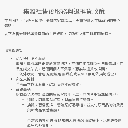
集雅社售後服務與退換貨政策
在
集雅社
，我們不僅提供優質的家電產品，更重視顧客在購買後的安心
體驗。
以下為售後服務與退換貨的主要規範，協助您快速了解相關流程。
退換貨政策
商品使用後不滿意
集雅社專櫃與門市屬於
實體通路，不適用網路購物七日鑑賞期
。商
品完成交付後，若僅因個人不滿意，恕無法退貨或換購。
※
例外狀況：若經 原廠鑑定 屬瑕疵或故障，則可依規範辦理。
商品未拆封
若商品本身無瑕疵，恕無法退貨或換貨。
買錯商品
所有商品均依訂購單向
原廠客製化下單
，並包含出貨準備流程。
退貨
：因屬客製訂單，恕無法直接退貨。
換貨
：若需更換，請洽原訂購專櫃，並支付
原商品物流費用
與
新商品價差金額
。
※建議購買前與
專櫃規劃人員
充分確認需求，以避免後續
產生額外費用。