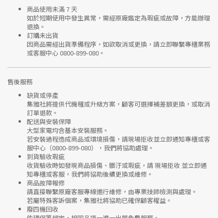
商品使用未滿 7 天
如於短期使用中發生異常，需經
原廠鑑定
為瑕疵或故障，方能辦理
退換。
訂購未出貨
因商品需經出貨準備程序，如欲取消或更換，請立即聯繫
專櫃業務
或
客服中心 0800-899-080
。
售後服務
缺貨或停產
集雅社將提供
代機種或升級方案
，顧客可選擇補差額更換，或取消
訂單退款。
配送與安裝保障
大型家電均含基本安裝服務。
若安裝過程造成商品或環境損傷，請
現場拒收並立即通知專櫃或客
服中心
（0800-899-080），我們將協助處理。
到貨驗收瑕疵
收貨驗收時如發現商品
損傷、髒汙或瑕疵
，請
現場拒收
並立即通
知專櫃或客服，我們將協助後續更換或維修。
商品故障報修
請直接聯繫
原廠客服專線
進行維修，由專業技師檢測與處理。
若屬特殊客訴個案，集雅社將協助已確保顧客權益。
廢四機回收
依環保署規定，相同品項
一進一出
屬免費服務。