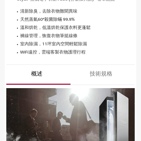
清新除臭，去除衣物難聞異味
天然蒸氣60°殺菌除蟎 99.9%
溫和烘乾，低溫烘乾保護衣料更蓬鬆
褲線管理，恢復衣物筆挺線條
室內除濕，11坪室內空間輕鬆除濕
WiFi遠控，雲端客製衣物護理行程
概述
技術規格