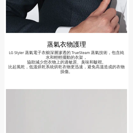
蒸氣衣物護理
LG Styler 蒸氣電子衣櫥深層滲透的 TrueSteam 蒸氣技術，包含純
水和輕輕擺動的衣架，
協助減少您衣物上的過敏原、臭味和皺褶。
比起風乾，低溫烘乾系統烘乾衣物更迅速，避免高溫造成的衣物
損傷。