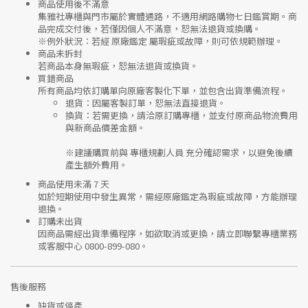
商品使用後不滿意
集雅社專櫃與門市屬於
實體通路，不適用網路購物七日鑑賞期
。商
品完成交付後，若僅因個人不滿意，恕無法退貨或換購。
※
例外狀況：若經 原廠鑑定 屬瑕疵或故障，則可依規範辦理。
商品未拆封
若商品本身無瑕疵，恕無法退貨或換貨。
買錯商品
所有商品均依訂購單向
原廠客製化下單
，並包含出貨準備流程。
退貨
：因屬客製訂單，恕無法直接退貨。
換貨
：若需更換，請洽原訂購專櫃，並支付
原商品物流費用
與
新商品價差金額
。
※建議購買前與
專櫃規劃人員
充分確認需求，以避免後續
產生額外費用。
商品使用未滿 7 天
如於短期使用中發生異常，需經
原廠鑑定
為瑕疵或故障，方能辦理
退換。
訂購未出貨
因商品需經出貨準備程序，如欲取消或更換，請立即聯繫
專櫃業務
或
客服中心 0800-899-080
。
售後服務
缺貨或停產