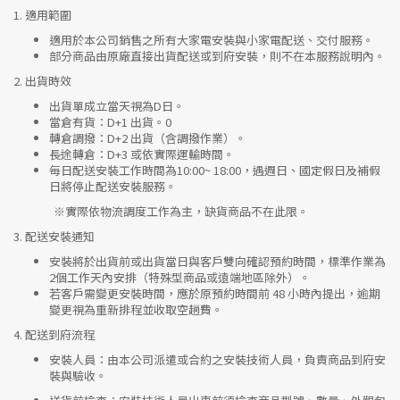
1.
適用範圍
適用於本公司銷售之所有大家電安裝與小家電配送、交付服務。
部分商品由原廠直接出貨配送或到府安裝，則不在本服務說明內。
2.
出貨時效
出貨單成立當天視為D日。
當倉有貨：
D+1 出貨。0
轉倉調撥：
D+2 出貨（含調撥作業）。
長途轉倉：
D+3 或依實際運輸時間。
每日配送安裝工作時間為10:00~ 18:00，遇週日、國定假日及補假
日將停止配送安裝服務。
※實際依物流調度工作為主，缺貨商品不在此限。
3.
配送安裝通知
安裝將於出貨前或出貨當日與客戶雙向確認預約時間，標準作業為
2個工作天內安排（特殊型商品或遠端地區除外）。
若客戶需變更安裝時間，應於原預約時間前 48 小時內提出，逾期
變更視為重新排程並收取空趟費。
4.
配送到府流程
安裝人員
：由本公司派遣或合約之安裝技術人員，負責商品到府安
裝與驗收。