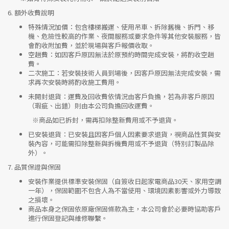
6.
額外收費說明
特殊情況加價
：包含樓梯搬運、使用吊車、拆除舊機、拆門、移
機、危險性較高的作業、夜間服務或要求急件等其他安裝服務，皆
會酌收附加費，並於現場與客戶報價收取。
空趟費
：如因客戶原因無法於原預約時間完成安裝，將酌收空趟
費。
二次施工
：若安裝技術人員到場後，因客戶原因無法完成安裝，需
求再次安裝時將酌收施工費用。
未開封退貨
：運費及回收費依情況由客戶負擔，若為非客戶原因
（瑕疵、出錯）則由本公司負擔回收運費。
※
商品如已拆封，需再扣除整新費用或不予退貨。
已安裝退貨
：已安裝且因客戶個人因素要求退貨，視商品性質與安
裝內容，可能需扣除整新與拆機費用或不予退貨（特別訂製品除
外）。
7.
品質保證與保固
安裝作業提供標準安裝保固（自簽收日起家電商品30天、家用空調
一年），保固範圍不包含人為不當使用、環境因素影響或外力導致
之損壞。
商品本身之保固依原廠保固條款為主，本公司會於必要時協助客戶
進行保固登記與維修聯繫。