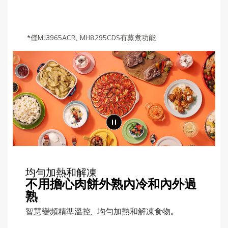
*僅MJ3965ACR、MH8295CDS有蒸煮功能
均勻加熱和解凍
不用擔心肉餅外熟內冷和內外過
熟
智慧變頻精準溫控，均勻加熱和解凍食物。