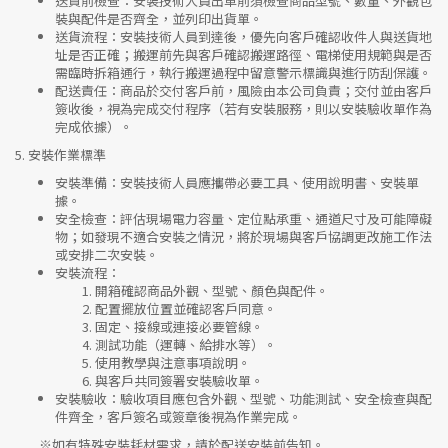
送貨前檢查
：安裝技術人員出車前須檢查商品型號、數量、外觀包
裝與配件是否齊全，並列印出貨單。
送貨流程
：安裝技術人員到達後，優先向客戶確認收件人與送貨地
址是否正確；搬運前先與客戶確認搬運路徑、電梯使用規範與是否
需臨時拆箱通行，執行搬運過程中留意警示標識與進行防刮保護。
配送責任
：商品於交付客戶前，風險由本公司負責；交付並由客戶
簽收後，視為完成交付程序（若有安裝服務，則以安裝驗收單作為
完成依據）。
5.
安裝作業標準
安裝準備
：安裝技術人員應攜帶必要工具、使用說明書、安裝單
據。
安全檢查
：評估現場電力容量、定位點承重、通道尺寸及可能障礙
物；如發現不適合安裝之情況，將於現場與客戶協調更改施工作法
或安排二次安裝。
安裝流程
：
開箱確認商品外觀、型號、顏色與配件。
配置擺放位置並確認客戶同意。
固定、接線或連接必要管線。
測試功能（運轉、給排水等）。
使用教學與注意事項說明。
與客戶共同簽署安裝驗收單。
安裝驗收
：驗收項目應包含外觀、型號、功能測試、安全檢查與配
件齊全，客戶簽名或簽章後視為作業完成。
※如有特殊安裝耗材需求，請於配送安裝前告知。