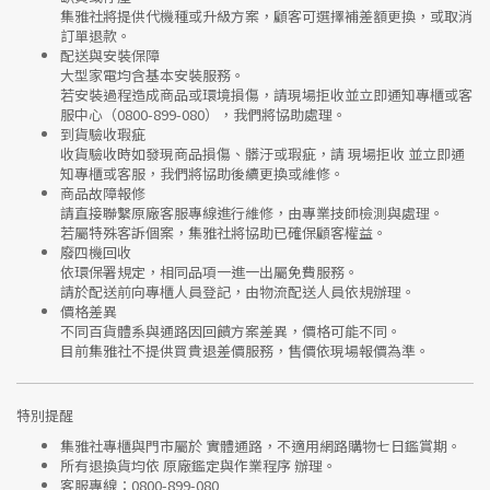
集雅社將提供
代機種或升級方案
，顧客可選擇補差額更換，或取消
訂單退款。
配送與安裝保障
大型家電均含基本安裝服務。
若安裝過程造成商品或環境損傷，請
現場拒收並立即通知專櫃或客
服中心
（0800-899-080），我們將協助處理。
到貨驗收瑕疵
收貨驗收時如發現商品
損傷、髒汙或瑕疵
，請
現場拒收
並立即通
知專櫃或客服，我們將協助後續更換或維修。
商品故障報修
請直接聯繫
原廠客服專線
進行維修，由專業技師檢測與處理。
若屬特殊客訴個案，集雅社將協助已確保顧客權益。
廢四機回收
依環保署規定，相同品項
一進一出
屬免費服務。
請於配送前向專櫃人員登記，由物流配送人員依規辦理。
價格差異
不同百貨體系與通路因回饋方案差異，價格可能不同。
目前集雅社
不提供買貴退差價服務
，售價依現場報價為準。
特別提醒
集雅社專櫃與門市屬於
實體通路，不適用網路購物七日鑑賞期
。
所有退換貨均依
原廠鑑定與作業程序
辦理。
客服專線：
0800-899-080