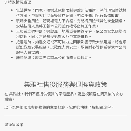
8.
特殊情況處理
無法進場
：門寬、樓梯或電梯限制導致無法搬運，將於現場嘗試替
代方案，並與客戶協商後留存紀錄，如產生費用另行報價收取。
現場安全風險
：
若現場電力不合格、有結構風險或其他安全疑慮，
安裝技術人員將回報本公司並有權停止施工作業。
天災或交通中斷
：遇颱風、地震或交通管制等，依公司緊急應變流
程處理，同步將通知受影響客戶並重新排程。
抵達逾時
：如遇交通或不可抗力之因素影響導致安裝延遲，將會順
延配送及安裝服務，以確保人員安全，敬請耐心等候或聯繫本公司
服務人員協助。
離島配送
：應事先洽詢本公司服務人員協助。
集雅社售後服務與退換貨政策
在
集雅社
，我們不僅提供優質的家電產品，更重視顧客在購買後的安心
體驗。
以下為售後服務與退換貨的主要規範，協助您快速了解相關流程。
退換貨政策