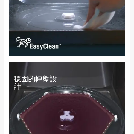
穩固的轉盤設
計