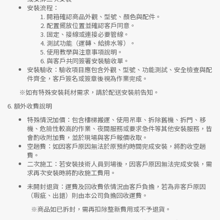
安裝流程
：
開箱確認商品外觀、型號、顏色與配件。
配置擺放位置並確認客戶同意。
固定、接線或連接必要管線。
測試功能（運轉、給排水等）。
使用教學與注意事項說明。
與客戶共同簽署安裝驗收單。
安裝驗收
：驗收項目應包含外觀、型號、功能測試、安全檢查與配
件齊全，客戶簽名或簽章後視為作業完成。
※如有特殊安裝耗材需求，請於配送安裝前告知。
6.
額外收費說明
特殊情況加價
：包含樓梯搬運、使用吊車、拆除舊機、拆門、移
機、危險性較高的作業、夜間服務或要求急件等其他安裝服務，皆
會酌收附加費，並於現場與客戶報價收取。
空趟費
：如因客戶原因無法於原預約時間完成安裝，將酌收空趟
費。
二次施工
：若安裝技術人員到場後，因客戶原因無法完成安裝，需
求再次安裝時將酌收施工費用。
未開封退貨
：運費及回收費依情況由客戶負擔，若為非客戶原因
（瑕疵、出錯）則由本公司負擔回收運費。
※
商品如已拆封，需再扣除整新費用或不予退貨。