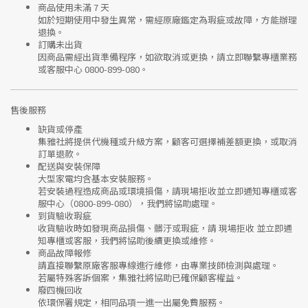
商品使用未滿 7 天
如於短期使用中發生異常，需經
原廠鑑定
為瑕疵或故障，方能辦理
退換。
訂購未出貨
因商品需經出貨準備程序，如欲取消或更換，請立即聯繫
專櫃業務
或
客服中心 0800-899-080
。
售後服務
缺貨或停產
集雅社將提供
代機種或升級方案
，顧客可選擇補差額更換，或取消
訂單退款。
配送與安裝保障
大型家電均含基本安裝服務。
若安裝過程造成商品或環境損傷，請
現場拒收並立即通知專櫃或客
服中心
（0800-899-080），我們將協助處理。
到貨驗收瑕疵
收貨驗收時如發現商品
損傷、髒汙或瑕疵
，請
現場拒收
並立即通
知專櫃或客服，我們將協助後續更換或維修。
商品故障報修
請直接聯繫
原廠客服專線
進行維修，由專業技師檢測與處理。
若屬特殊客訴個案，集雅社將協助已確保顧客權益。
廢四機回收
依環保署規定，相同品項
一進一出
屬免費服務。