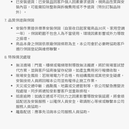
已安裝退貨
：已安裝且因客戶個人因素要求退貨，視商品性質與安
裝內容，可能需扣除整新與拆機費用或不予退貨（特別訂製品除
外）。
7.
品質保證與保固
安裝作業提供標準安裝保固（自簽收日起家電商品30天、家用空調
一年），保固範圍不包含人為不當使用、環境因素影響或外力導致
之損壞。
商品本身之保固依原廠保固條款為主，本公司會於必要時協助客戶
進行保固登記與維修聯繫。
8.
特殊情況處理
無法進場
：門寬、樓梯或電梯限制導致無法搬運，將於現場嘗試替
代方案，並與客戶協商後留存紀錄，如產生費用另行報價收取。
現場安全風險
：
若現場電力不合格、有結構風險或其他安全疑慮，
安裝技術人員將回報本公司並有權停止施工作業。
天災或交通中斷
：遇颱風、地震或交通管制等，依公司緊急應變流
程處理，同步將通知受影響客戶並重新排程。
抵達逾時
：如遇交通或不可抗力之因素影響導致安裝延遲，將會順
延配送及安裝服務，以確保人員安全，敬請耐心等候或聯繫本公司
服務人員協助。
離島配送
：應事先洽詢本公司服務人員協助。