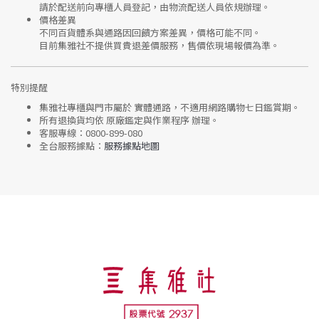
請於配送前向專櫃人員登記，由物流配送人員依規辦理。
價格差異
不同百貨體系與通路因回饋方案差異，價格可能不同。
目前集雅社
不提供買貴退差價服務
，售價依現場報價為準。
特別提醒
集雅社專櫃與門市屬於
實體通路，不適用網路購物七日鑑賞期
。
所有退換貨均依
原廠鑑定與作業程序
辦理。
客服專線：
0800-899-080
全台服務據點：
服務據點地圖