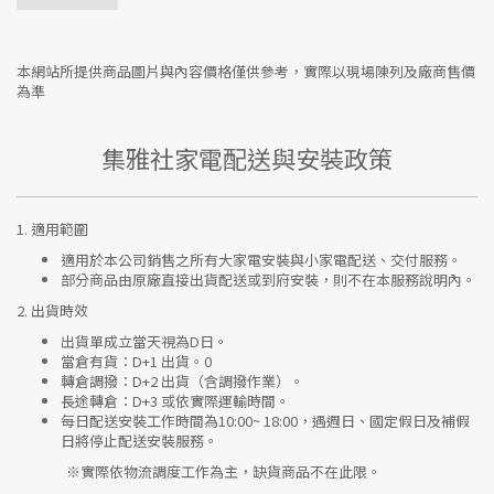
本網站所提供商品圖片與內容價格僅供參考，實際以現場陳列及廠商售價
為準
集雅社家電配送與安裝政策
1.
適用範圍
適用於本公司銷售之所有大家電安裝與小家電配送、交付服務。
部分商品由原廠直接出貨配送或到府安裝，則不在本服務說明內。
2.
出貨時效
出貨單成立當天視為D日。
當倉有貨：
D+1 出貨。0
轉倉調撥：
D+2 出貨（含調撥作業）。
長途轉倉：
D+3 或依實際運輸時間。
每日配送安裝工作時間為10:00~ 18:00，遇週日、國定假日及補假
日將停止配送安裝服務。
※實際依物流調度工作為主，缺貨商品不在此限。