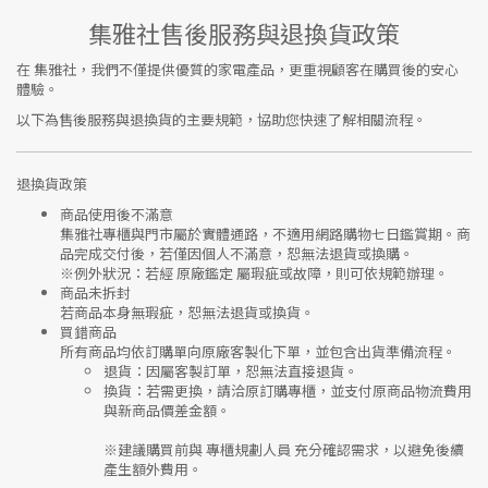
集雅社售後服務與退換貨政策
在
集雅社
，我們不僅提供優質的家電產品，更重視顧客在購買後的安心
體驗。
以下為售後服務與退換貨的主要規範，協助您快速了解相關流程。
退換貨政策
商品使用後不滿意
集雅社專櫃與門市屬於
實體通路，不適用網路購物七日鑑賞期
。商
品完成交付後，若僅因個人不滿意，恕無法退貨或換購。
※
例外狀況：若經 原廠鑑定 屬瑕疵或故障，則可依規範辦理。
商品未拆封
若商品本身無瑕疵，恕無法退貨或換貨。
買錯商品
所有商品均依訂購單向
原廠客製化下單
，並包含出貨準備流程。
退貨
：因屬客製訂單，恕無法直接退貨。
換貨
：若需更換，請洽原訂購專櫃，並支付
原商品物流費用
與
新商品價差金額
。
※建議購買前與
專櫃規劃人員
充分確認需求，以避免後續
產生額外費用。