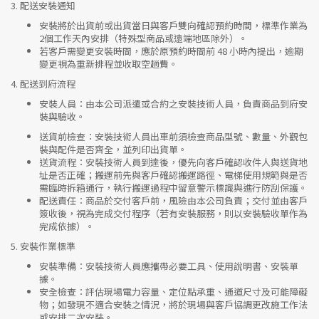
3.
配送安裝通知
安裝將於出貨前或出貨當日與客戶雙向確認預約時間，標準作業為
2個工作天內安排（特殊型商品或遠端地區除外）。
若客戶需變更安裝時間，應於原預約時間前 48 小時內提出，逾期
變更視為重新排程並收取空趟費。
4.
配送到府流程
安裝人員
：由本公司派遣或合約之安裝技術人員，負責商品到府安
裝與驗收。
送貨前檢查
：安裝技術人員出車前須檢查商品型號、數量、外觀包
裝與配件是否齊全，並列印出貨單。
送貨流程
：安裝技術人員到達後，優先向客戶確認收件人與送貨地
址是否正確；搬運前先與客戶確認搬運路徑、電梯使用規範與是否
需臨時拆箱通行，執行搬運過程中留意警示標識與進行防刮保護。
配送責任
：商品於交付客戶前，風險由本公司負責；交付並由客戶
簽收後，視為完成交付程序（若有安裝服務，則以安裝驗收單作為
完成依據）。
5.
安裝作業標準
安裝準備
：安裝技術人員應攜帶必要工具、使用說明書、安裝單
據。
安全檢查
：評估現場電力容量、定位點承重、通道尺寸及可能障礙
物；如發現不適合安裝之情況，將於現場與客戶協調更改施工作法
或安排二次安裝。