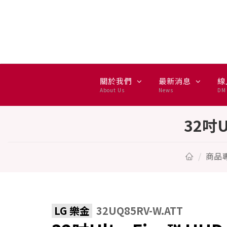
32吋UltraFine™ UHD 4K 
關於我們
最新消息
線
About Us
News
DM 
32吋U
商品
LG 樂金
32UQ85RV-W.ATT