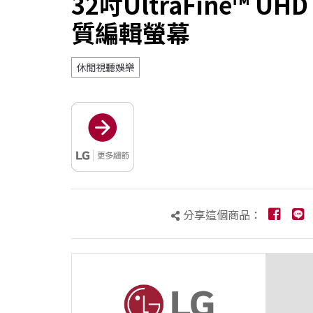
32吋UltraFine™ UHD
質編輯螢幕
休閒視聽娛樂
分享這個商品：