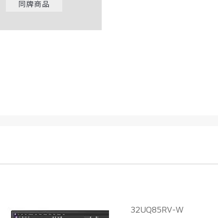
同牌商品
32UQ85RV-W