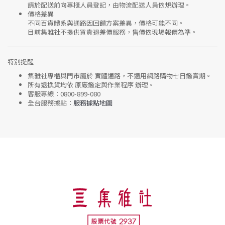
請於配送前向專櫃人員登記，由物流配送人員依規辦理。
價格差異
不同百貨體系與通路因回饋方案差異，價格可能不同。
目前集雅社
不提供買貴退差價服務
，售價依現場報價為準。
特別提醒
集雅社專櫃與門市屬於
實體通路，不適用網路購物七日鑑賞期
。
所有退換貨均依
原廠鑑定與作業程序
辦理。
客服專線：
0800-899-080
全台服務據點：
服務據點地圖