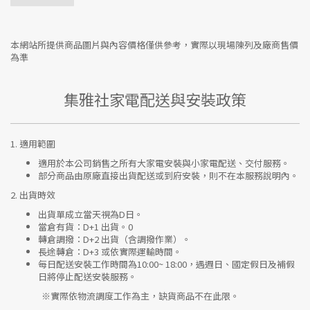
本網站所提供商品圖片與內容價格僅供參考，實際以現場陳列及廠商售價
為準
集雅社家電配送與安裝政策
1.
適用範圍
適用於本公司銷售之所有大家電安裝與小家電配送、交付服務。
部分商品由原廠直接出貨配送或到府安裝，則不在本服務說明內。
2.
出貨時效
出貨單成立當天視為D日。
當倉有貨：
D+1 出貨。0
轉倉調撥：
D+2 出貨（含調撥作業）。
長途轉倉：
D+3 或依實際運輸時間。
每日配送安裝工作時間為10:00~ 18:00，遇週日、國定假日及補假
日將停止配送安裝服務。
※實際依物流調度工作為主，缺貨商品不在此限。