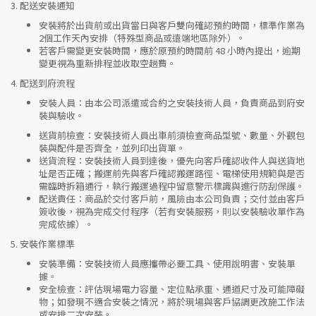
3.
配送安裝通知
安裝將於出貨前或出貨當日與客戶雙向確認預約時間，標準作業為
2個工作天內安排（特殊型商品或遠端地區除外）。
若客戶需變更安裝時間，應於原預約時間前 48 小時內提出，逾期
變更視為重新排程並收取空趟費。
4.
配送到府流程
安裝人員
：由本公司派遣或合約之安裝技術人員，負責商品到府安
裝與驗收。
送貨前檢查
：安裝技術人員出車前須檢查商品型號、數量、外觀包
裝與配件是否齊全，並列印出貨單。
送貨流程
：安裝技術人員到達後，優先向客戶確認收件人與送貨地
址是否正確；搬運前先與客戶確認搬運路徑、電梯使用規範與是否
需臨時拆箱通行，執行搬運過程中留意警示標識與進行防刮保護。
配送責任
：商品於交付客戶前，風險由本公司負責；交付並由客戶
簽收後，視為完成交付程序（若有安裝服務，則以安裝驗收單作為
完成依據）。
5.
安裝作業標準
安裝準備
：安裝技術人員應攜帶必要工具、使用說明書、安裝單
據。
安全檢查
：評估現場電力容量、定位點承重、通道尺寸及可能障礙
物；如發現不適合安裝之情況，將於現場與客戶協調更改施工作法
或安排二次安裝。