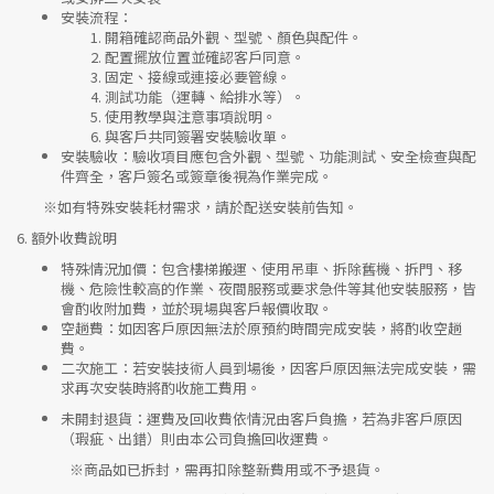
安裝流程
：
開箱確認商品外觀、型號、顏色與配件。
配置擺放位置並確認客戶同意。
固定、接線或連接必要管線。
測試功能（運轉、給排水等）。
使用教學與注意事項說明。
與客戶共同簽署安裝驗收單。
安裝驗收
：驗收項目應包含外觀、型號、功能測試、安全檢查與配
件齊全，客戶簽名或簽章後視為作業完成。
※如有特殊安裝耗材需求，請於配送安裝前告知。
6.
額外收費說明
特殊情況加價
：包含樓梯搬運、使用吊車、拆除舊機、拆門、移
機、危險性較高的作業、夜間服務或要求急件等其他安裝服務，皆
會酌收附加費，並於現場與客戶報價收取。
空趟費
：如因客戶原因無法於原預約時間完成安裝，將酌收空趟
費。
二次施工
：若安裝技術人員到場後，因客戶原因無法完成安裝，需
求再次安裝時將酌收施工費用。
未開封退貨
：運費及回收費依情況由客戶負擔，若為非客戶原因
（瑕疵、出錯）則由本公司負擔回收運費。
※
商品如已拆封，需再扣除整新費用或不予退貨。