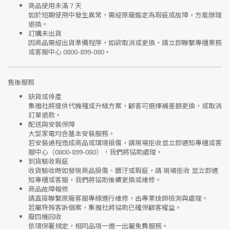
商品使用未滿 7 天
如於短期使用中發生異常，需經
原廠鑑定
為瑕疵或故障，方能辦理
退換。
訂購未出貨
因商品需經出貨準備程序，如欲取消或更換，請立即聯繫
專櫃業務
或
客服中心 0800-899-080
。
售後服務
缺貨或停產
集雅社將提供
代機種或升級方案
，顧客可選擇補差額更換，或取消
訂單退款。
配送與安裝保障
大型家電均含基本安裝服務。
若安裝過程造成商品或環境損傷，請
現場拒收並立即通知專櫃或客
服中心
（0800-899-080），我們將協助處理。
到貨驗收瑕疵
收貨驗收時如發現商品
損傷、髒汙或瑕疵
，請
現場拒收
並立即通
知專櫃或客服，我們將協助後續更換或維修。
商品故障報修
請直接聯繫
原廠客服專線
進行維修，由專業技師檢測與處理。
若屬特殊客訴個案，集雅社將協助已確保顧客權益。
廢四機回收
依環保署規定，相同品項
一進一出
屬免費服務。