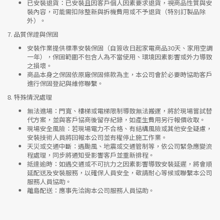
已安裝退貨
：已安裝且因客戶個人因素要求退貨，視商品性質與安
裝內容，可能需扣除整新與拆機費用或不予退貨（特別訂製品除
外）。
7.
品質保證與保固
安裝作業提供標準安裝保固（自簽收日起家電商品30天、家用空調
一年），保固範圍不包含人為不當使用、環境因素影響或外力導致
之損壞。
商品本身之保固依原廠保固條款為主，本公司會於必要時協助客戶
進行保固登記與維修聯繫。
8.
特殊情況處理
無法進場
：門寬、樓梯或電梯限制導致無法搬運，將於現場嘗試替
代方案，並與客戶協商後留存紀錄，如產生費用另行報價收取。
現場安全風險
：
若現場電力不合格、有結構風險或其他安全疑慮，
安裝技術人員將回報本公司並有權停止施工作業。
天災或交通中斷
：遇颱風、地震或交通管制等，依公司緊急應變流
程處理，同步將通知受影響客戶並重新排程。
抵達逾時
：如遇交通或不可抗力之因素影響導致安裝延遲，將會順
延配送及安裝服務，以確保人員安全，敬請耐心等候或聯繫本公司
服務人員協助。
離島配送
：應事先洽詢本公司服務人員協助。