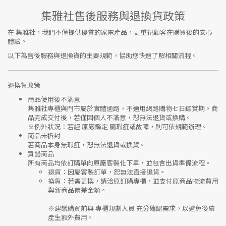
集雅社售後服務與退換貨政策
在
集雅社
，我們不僅提供優質的家電產品，更重視顧客在購買後的安心
體驗。
以下為售後服務與退換貨的主要規範，協助您快速了解相關流程。
退換貨政策
商品使用後不滿意
集雅社專櫃與門市屬於
實體通路，不適用網路購物七日鑑賞期
。商
品完成交付後，若僅因個人不滿意，恕無法退貨或換購。
※
例外狀況：若經 原廠鑑定 屬瑕疵或故障，則可依規範辦理。
商品未拆封
若商品本身無瑕疵，恕無法退貨或換貨。
買錯商品
所有商品均依訂購單向
原廠客製化下單
，並包含出貨準備流程。
退貨
：因屬客製訂單，恕無法直接退貨。
換貨
：若需更換，請洽原訂購專櫃，並支付
原商品物流費用
與
新商品價差金額
。
※建議購買前與
專櫃規劃人員
充分確認需求，以避免後續
產生額外費用。