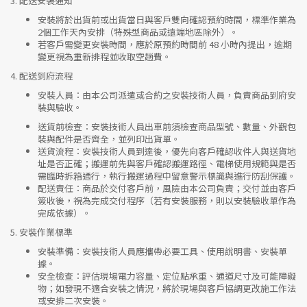
3.
配送安裝通知
安裝將於出貨前或出貨當日與客戶雙向確認預約時間，標準作業為
2個工作天內安排（特殊型商品或遠端地區除外）。
若客戶需變更安裝時間，應於原預約時間前 48 小時內提出，逾期
變更視為重新排程並收取空趟費。
4.
配送到府流程
安裝人員
：由本公司派遣或合約之安裝技術人員，負責商品到府安
裝與驗收。
送貨前檢查
：安裝技術人員出車前須檢查商品型號、數量、外觀包
裝與配件是否齊全，並列印出貨單。
送貨流程
：安裝技術人員到達後，優先向客戶確認收件人與送貨地
址是否正確；搬運前先與客戶確認搬運路徑、電梯使用規範與是否
需臨時拆箱通行，執行搬運過程中留意警示標識與進行防刮保護。
配送責任
：商品於交付客戶前，風險由本公司負責；交付並由客戶
簽收後，視為完成交付程序（若有安裝服務，則以安裝驗收單作為
完成依據）。
5.
安裝作業標準
安裝準備
：安裝技術人員應攜帶必要工具、使用說明書、安裝單
據。
安全檢查
：評估現場電力容量、定位點承重、通道尺寸及可能障礙
物；如發現不適合安裝之情況，將於現場與客戶協調更改施工作法
或安排二次安裝。