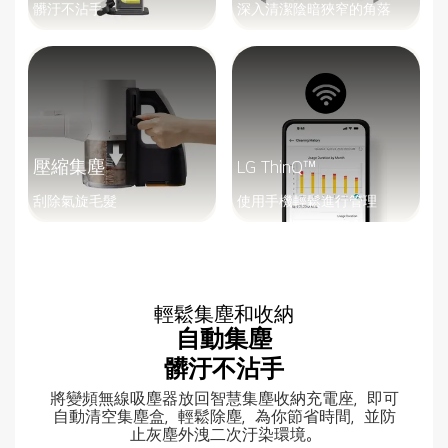
髒汙不沾手
深入清潔陰暗狹窄的角落
壓縮集塵
LG ThinQ™
刮除氣旋毛髮
使用手機輕鬆進行管理
輕鬆集塵和收納
自動集塵
髒汙不沾手
將變頻無線吸塵器放回智慧集塵收納充電座，即可
自動清空集塵盒，輕鬆除塵，為你節省時間，並防
止灰塵外洩二次汙染環境。