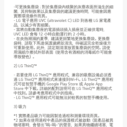
-可更換集塵袋；對於集塵袋內積聚的灰塵表面所滋生的細
菌，其抑制效果以及集塵袋的建議更換時間，可能會因應
實際環境條件而異。
- LG 電子應用 UVC (ultraviolet C) LED 到各種 LG 家電產
品，以減少有害細菌。
- 當將自動集塵座的電源插頭插入插座並正確供電時，
UVC LED 會每 12 小時自動運行約 2 小時。
- 在炎熱潮濕的夏季，建議更頻繁地更換集塵袋。更換塵
袋時，請取下馬達保護濾網並清洗，待確認完全乾燥後方
可重新使用。此外，請定期清潔放置集塵袋的空間。請使
用濕紙巾擦拭外部表面（使用含有酒精的消毒紙巾可能會
導致變色）。
2) LG ThinQ™
- 若要使用 LG ThinQ™ 應用程式，兼容的吸塵設備必須透
過 LG ThinQ™ 應用程式來連接到Wi-Fi。LG ThinQ™ 應用程
式可從智慧手機的 Google Play Store 或 Apple App
Store 中下載。詳細的配對說明可在 LG ThinQ™ 應用程式
中找到。請參考應用程式中的指南。
- LG ThinQ™ 應用程式可能無法於較舊的智慧手機使用。
3) 吸力
*1 實際產品吸力可能因製造過程和測量環境而異。
*2 如果在使用過程中產品的保護模式被啟動（當產品被異
物堵塞時，會發出“嗚~嗚~”的聲音，如果異物繼續堵塞，電