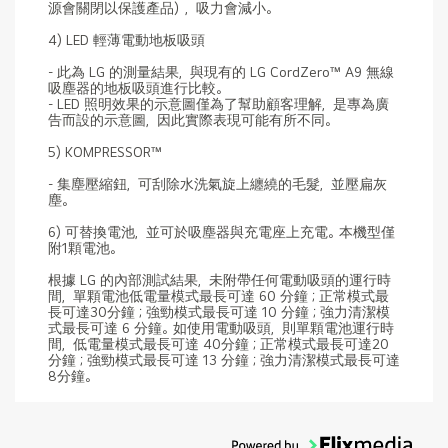
源會關閉以保護產品），吸力會減小。
4) LED 輕薄電動地板吸頭
- 此為 LG 的測量結果，與現有的 LG CordZero™ A9 無線
吸塵器的地板吸頭進行比較。
- LED 照明效果的示意圖僅為了幫助顧客理解，是專為廣
告而設的示意圖，因此實際表現可能有所不同。
5) KOMPRESSOR™
- 集塵壓縮鈕，可刮除水洗氣旋上纏繞的毛髮，並壓扁灰
塵。
6) 可替換電池，並可於吸塵器與充電座上充電。本機型僅
附1顆電池。
根據 LG 的內部測試結果，未附帶任何電動吸頭的運行時
間，單顆電池低電量模式最長可達 60 分鐘；正常模式最
長可達30分鐘；強勁模式最長可達 10 分鐘；強力清潔模
式最長可達 6 分鐘。如使用電動吸頭，則單顆電池運行時
間，低電量模式最長可達 40分鐘；正常模式最長可達20
分鐘；強勁模式最長可達 13 分鐘；強力清潔模式最長可達
8分鐘。