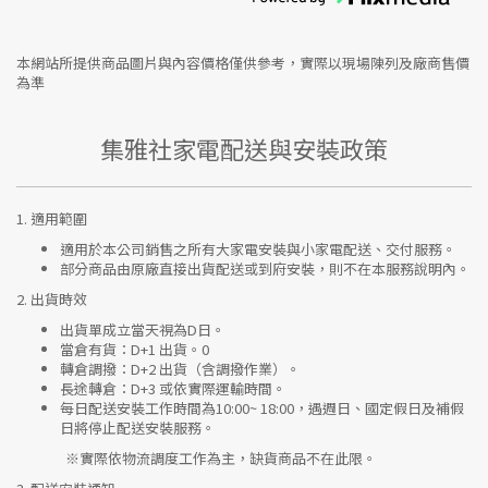
本網站所提供商品圖片與內容價格僅供參考，實際以現場陳列及廠商售價
為準
集雅社家電配送與安裝政策
1.
適用範圍
適用於本公司銷售之所有大家電安裝與小家電配送、交付服務。
部分商品由原廠直接出貨配送或到府安裝，則不在本服務說明內。
2.
出貨時效
出貨單成立當天視為D日。
當倉有貨：
D+1 出貨。0
轉倉調撥：
D+2 出貨（含調撥作業）。
長途轉倉：
D+3 或依實際運輸時間。
每日配送安裝工作時間為10:00~ 18:00，遇週日、國定假日及補假
日將停止配送安裝服務。
※實際依物流調度工作為主，缺貨商品不在此限。