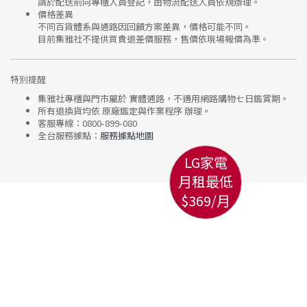
請於配送前向專櫃人員登記，由物流配送人員依規辦理。
價格差異
不同百貨體系與通路因回饋方案差異，價格可能不同。
目前集雅社
不提供買貴退差價服務
，售價依現場報價為準。
特別提醒
集雅社專櫃與門市屬於
實體通路，不適用網路購物七日鑑賞期
。
所有退換貨均依
原廠鑑定與作業程序
辦理。
客服專線：
0800-899-080
全台服務據點：
服務據點地圖
LG家電
月租最低
$369/月