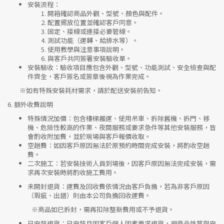
安裝流程
：
開箱確認商品外觀、型號、顏色與配件。
配置擺放位置並確認客戶同意。
固定、接線或連接必要管線。
測試功能（運轉、給排水等）。
使用教學與注意事項說明。
與客戶共同簽署安裝驗收單。
安裝驗收
：驗收項目應包含外觀、型號、功能測試、安全檢查與配
件齊全，客戶簽名或簽章後視為作業完成。
※如有特殊安裝耗材需求，請於配送安裝前告知。
6.
額外收費說明
特殊情況加價
：包含樓梯搬運、使用吊車、拆除舊機、拆門、移
機、危險性較高的作業、夜間服務或要求急件等其他安裝服務，皆
會酌收附加費，並於現場與客戶報價收取。
空趟費
：如因客戶原因無法於原預約時間完成安裝，將酌收空趟
費。
二次施工
：若安裝技術人員到場後，因客戶原因無法完成安裝，需
求再次安裝時將酌收施工費用。
未開封退貨
：運費及回收費依情況由客戶負擔，若為非客戶原因
（瑕疵、出錯）則由本公司負擔回收運費。
※
商品如已拆封，需再扣除整新費用或不予退貨。
已安裝退貨
：已安裝且因客戶個人因素要求退貨，視商品性質與安