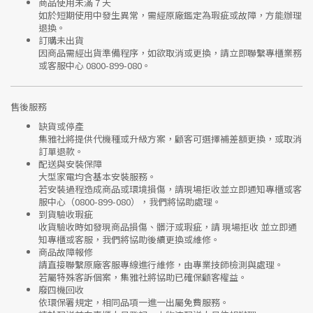
商品使用未滿 7 天
如於短期使用中發生異常，需經
原廠鑑定
為瑕疵或故障，方能辦理
退換。
訂購未出貨
因商品需經出貨準備程序，如欲取消或更換，請立即聯繫
專櫃業務
或
客服中心 0800-899-080
。
售後服務
缺貨或停產
集雅社將提供
代機種或升級方案
，顧客可選擇補差額更換，或取消
訂單退款。
配送與安裝保障
大型家電均含基本安裝服務。
若安裝過程造成商品或環境損傷，請
現場拒收並立即通知專櫃或客
服中心
（0800-899-080），我們將協助處理。
到貨驗收瑕疵
收貨驗收時如發現商品
損傷、髒汙或瑕疵
，請
現場拒收
並立即通
知專櫃或客服，我們將協助後續更換或維修。
商品故障報修
請直接聯繫
原廠客服專線
進行維修，由專業技師檢測與處理。
若屬特殊客訴個案，集雅社將協助已確保顧客權益。
廢四機回收
依環保署規定，相同品項
一進一出
屬免費服務。