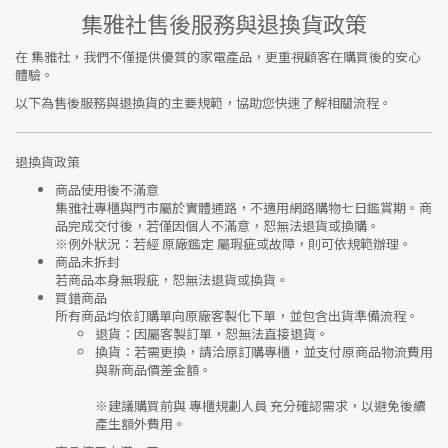
集雅社售後服務與退換貨政策
在
集雅社
，我們不僅提供優質的家電產品，更重視顧客在購買後的安心
體驗。
以下為售後服務與退換貨的主要規範，協助您快速了解相關流程。
退換貨政策
商品使用後不滿意
集雅社專櫃與門市屬於
實體通路，不適用網路購物七日鑑賞期
。商
品完成交付後，若僅因個人不滿意，恕無法退貨或換購。
※
例外狀況：若經 原廠鑑定 屬瑕疵或故障，則可依規範辦理。
商品未拆封
若商品本身無瑕疵，恕無法退貨或換貨。
買錯商品
所有商品均依訂購單向
原廠客製化下單
，並包含出貨準備流程。
退貨
：因屬客製訂單，恕無法直接退貨。
換貨
：若需更換，請洽原訂購專櫃，並支付
原商品物流費用
與
新商品價差金額
。
※建議購買前與
專櫃規劃人員
充分確認需求，以避免後續
產生額外費用。