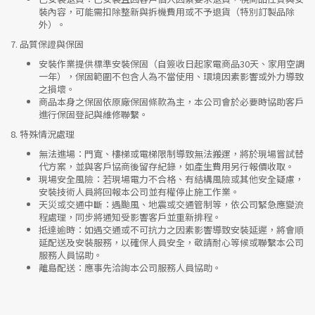
裝內容，可能需扣除整新與拆機費用或不予退貨（特別訂製品除
外）。
7.
品質保證與保固
安裝作業提供標準安裝保固（自簽收日起家電商品30天、家用空調
一年），保固範圍不包含人為不當使用、環境因素影響或外力導致
之損壞。
商品本身之保固依原廠保固條款為主，本公司會於必要時協助客戶
進行保固登記與維修聯繫。
8.
特殊情況處理
無法進場
：門寬、樓梯或電梯限制導致無法搬運，將於現場嘗試替
代方案，並與客戶協商後留存紀錄，如產生費用另行報價收取。
現場安全風險
：
若現場電力不合格、有結構風險或其他安全疑慮，
安裝技術人員將回報本公司並有權停止施工作業。
天災或交通中斷
：遇颱風、地震或交通管制等，依公司緊急應變流
程處理，同步將通知受影響客戶並重新排程。
抵達逾時
：如遇交通或不可抗力之因素影響導致安裝延遲，將會順
延配送及安裝服務，以確保人員安全，敬請耐心等候或聯繫本公司
服務人員協助。
離島配送
：應事先洽詢本公司服務人員協助。