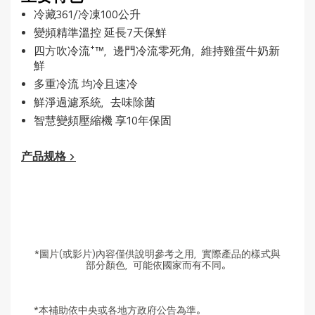
冷藏361/冷凍100公升
變頻精準溫控 延長7天保鮮
四方吹冷流⁺™，邊門冷流零死角，維持雞蛋牛奶新
鮮
多重冷流 均冷且速冷
鮮淨過濾系統，去味除菌
智慧變頻壓縮機 享10年保固
产品规格 >
*圖片(或影片)內容僅供說明參考之用，實際產品的樣式與
部分顏色，可能依國家而有不同。
*本補助依中央或各地方政府公告為準。