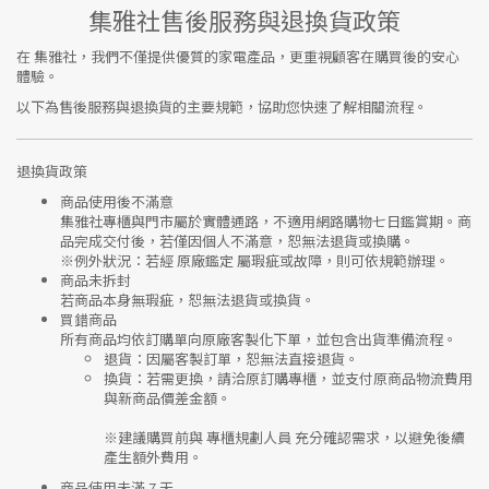
集雅社售後服務與退換貨政策
在
集雅社
，我們不僅提供優質的家電產品，更重視顧客在購買後的安心
體驗。
以下為售後服務與退換貨的主要規範，協助您快速了解相關流程。
退換貨政策
商品使用後不滿意
集雅社專櫃與門市屬於
實體通路，不適用網路購物七日鑑賞期
。商
品完成交付後，若僅因個人不滿意，恕無法退貨或換購。
※
例外狀況：若經 原廠鑑定 屬瑕疵或故障，則可依規範辦理。
商品未拆封
若商品本身無瑕疵，恕無法退貨或換貨。
買錯商品
所有商品均依訂購單向
原廠客製化下單
，並包含出貨準備流程。
退貨
：因屬客製訂單，恕無法直接退貨。
換貨
：若需更換，請洽原訂購專櫃，並支付
原商品物流費用
與
新商品價差金額
。
※建議購買前與
專櫃規劃人員
充分確認需求，以避免後續
產生額外費用。
商品使用未滿 7 天