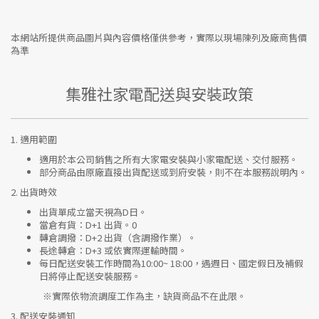
本網站所提供商品圖片與內容價格僅供參考，實際以現場陳列及廠商售價
為準
集雅社家電配送與安裝政策
1.
適用範圍
適用於本公司銷售之所有大家電安裝與小家電配送、交付服務。
部分商品由原廠直接出貨配送或到府安裝，則不在本服務說明內。
2.
出貨時效
出貨單成立當天視為D日。
當倉有貨：
D+1 出貨。0
轉倉調撥：
D+2 出貨（含調撥作業）。
長途轉倉：
D+3 或依實際運輸時間。
每日配送安裝工作時間為10:00~ 18:00，遇週日、國定假日及補假
日將停止配送安裝服務。
※實際依物流調度工作為主，缺貨商品不在此限。
3.
配送安裝通知