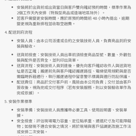
安裝將於出貨前或出貨當日與客戶雙向確認預約時間，標準作業為
2個工作天內安排（特殊型商品或遠端地區除外）。
若客戶需變更安裝時間，應於原預約時間前 48 小時內提出，逾期
變更視為重新排程並收取空趟費。
4.
配送到府流程
安裝人員
：由本公司派遣或合約之安裝技術人員，負責商品到府安
裝與驗收。
送貨前檢查
：安裝技術人員出車前須檢查商品型號、數量、外觀包
裝與配件是否齊全，並列印出貨單。
送貨流程
：安裝技術人員到達後，優先向客戶確認收件人與送貨地
址是否正確；搬運前先與客戶確認搬運路徑、電梯使用規範與是否
需臨時拆箱通行，執行搬運過程中留意警示標識與進行防刮保護。
配送責任
：商品於交付客戶前，風險由本公司負責；交付並由客戶
簽收後，視為完成交付程序（若有安裝服務，則以安裝驗收單作為
完成依據）。
5.
安裝作業標準
安裝準備
：安裝技術人員應攜帶必要工具、使用說明書、安裝單
據。
安全檢查
：評估現場電力容量、定位點承重、通道尺寸及可能障礙
物；如發現不適合安裝之情況，將於現場與客戶協調更改施工作法
或安排二次安裝。