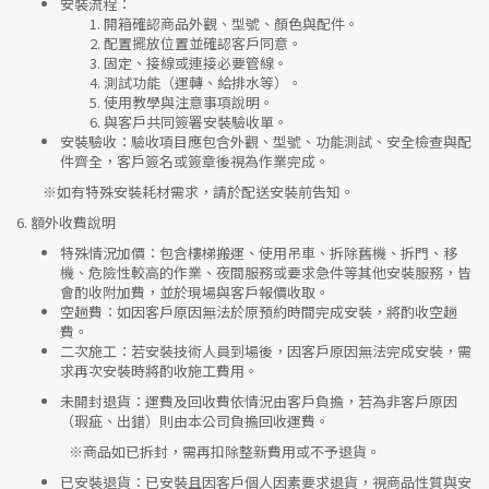
安裝流程
：
開箱確認商品外觀、型號、顏色與配件。
配置擺放位置並確認客戶同意。
固定、接線或連接必要管線。
測試功能（運轉、給排水等）。
使用教學與注意事項說明。
與客戶共同簽署安裝驗收單。
安裝驗收
：驗收項目應包含外觀、型號、功能測試、安全檢查與配
件齊全，客戶簽名或簽章後視為作業完成。
※如有特殊安裝耗材需求，請於配送安裝前告知。
6.
額外收費說明
特殊情況加價
：包含樓梯搬運、使用吊車、拆除舊機、拆門、移
機、危險性較高的作業、夜間服務或要求急件等其他安裝服務，皆
會酌收附加費，並於現場與客戶報價收取。
空趟費
：如因客戶原因無法於原預約時間完成安裝，將酌收空趟
費。
二次施工
：若安裝技術人員到場後，因客戶原因無法完成安裝，需
求再次安裝時將酌收施工費用。
未開封退貨
：運費及回收費依情況由客戶負擔，若為非客戶原因
（瑕疵、出錯）則由本公司負擔回收運費。
※
商品如已拆封，需再扣除整新費用或不予退貨。
已安裝退貨
：已安裝且因客戶個人因素要求退貨，視商品性質與安