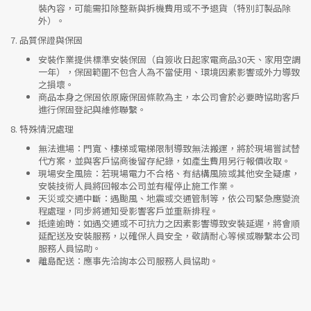
裝內容，可能需扣除整新與拆機費用或不予退貨（特別訂製品除
外）。
7.
品質保證與保固
安裝作業提供標準安裝保固（自簽收日起家電商品30天、家用空調
一年），保固範圍不包含人為不當使用、環境因素影響或外力導致
之損壞。
商品本身之保固依原廠保固條款為主，本公司會於必要時協助客戶
進行保固登記與維修聯繫。
8.
特殊情況處理
無法進場
：門寬、樓梯或電梯限制導致無法搬運，將於現場嘗試替
代方案，並與客戶協商後留存紀錄，如產生費用另行報價收取。
現場安全風險
：
若現場電力不合格、有結構風險或其他安全疑慮，
安裝技術人員將回報本公司並有權停止施工作業。
天災或交通中斷
：遇颱風、地震或交通管制等，依公司緊急應變流
程處理，同步將通知受影響客戶並重新排程。
抵達逾時
：如遇交通或不可抗力之因素影響導致安裝延遲，將會順
延配送及安裝服務，以確保人員安全，敬請耐心等候或聯繫本公司
服務人員協助。
離島配送
：應事先洽詢本公司服務人員協助。