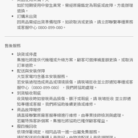
如於短期使用中發生異常，需經
原廠鑑定
為瑕疵或故障，方能辦理
退換。
訂購未出貨
因商品需經出貨準備程序，如欲取消或更換，請立即聯繫
專櫃業務
或
客服中心 0800-899-080
。
售後服務
缺貨或停產
集雅社將提供
代機種或升級方案
，顧客可選擇補差額更換，或取消
訂單退款。
配送與安裝保障
大型家電均含基本安裝服務。
若安裝過程造成商品或環境損傷，請
現場拒收並立即通知專櫃或客
服中心
（0800-899-080），我們將協助處理。
到貨驗收瑕疵
收貨驗收時如發現商品
損傷、髒汙或瑕疵
，請
現場拒收
並立即通
知專櫃或客服，我們將協助後續更換或維修。
商品故障報修
請直接聯繫
原廠客服專線
進行維修，由專業技師檢測與處理。
若屬特殊客訴個案，集雅社將協助已確保顧客權益。
廢四機回收
依環保署規定，相同品項
一進一出
屬免費服務。
請於配送前向專櫃人員登記，由物流配送人員依規辦理。