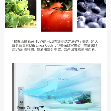
*根據德國萊茵(TÜV)使用LG內部測試方法進行測試，將大
白菜放置於LGE LinearCooling型號保鮮室層架，重量減輕
達5%所需時間。僅適用部分型號。效果因實際使用而異。
Door Cooling⁺™