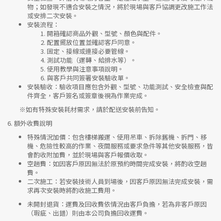
物；如發現不適合安裝之情況，將於現場與客戶協調更改施工作法
或安排二次安裝。
安裝流程
：
開箱確認商品外觀、型號、顏色與配件。
配置擺放位置並確認客戶同意。
固定、接線或連接必要管線。
測試功能（運轉、給排水等）。
使用教學與注意事項說明。
與客戶共同簽署安裝驗收單。
安裝驗收
：驗收項目應包含外觀、型號、功能測試、安全檢查與配
件齊全，客戶簽名或簽章後視為作業完成。
※如有特殊安裝耗材需求，請於配送安裝前告知。
6.
額外收費說明
特殊情況加價
：包含樓梯搬運、使用吊車、拆除舊機、拆門、移
機、危險性較高的作業、夜間服務或要求急件等其他安裝服務，皆
會酌收附加費，並於現場與客戶報價收取。
空趟費
：如因客戶原因無法於原預約時間完成安裝，將酌收空趟
費。
二次施工
：若安裝技術人員到場後，因客戶原因無法完成安裝，需
求再次安裝時將酌收施工費用。
未開封退貨
：運費及回收費依情況由客戶負擔，若為非客戶原因
（瑕疵、出錯）則由本公司負擔回收運費。