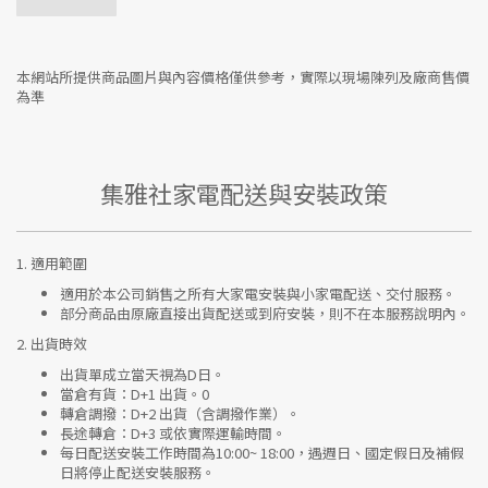
本網站所提供商品圖片與內容價格僅供參考，實際以現場陳列及廠商售價
為準
集雅社家電配送與安裝政策
1.
適用範圍
適用於本公司銷售之所有大家電安裝與小家電配送、交付服務。
部分商品由原廠直接出貨配送或到府安裝，則不在本服務說明內。
2.
出貨時效
出貨單成立當天視為D日。
當倉有貨：
D+1 出貨。0
轉倉調撥：
D+2 出貨（含調撥作業）。
長途轉倉：
D+3 或依實際運輸時間。
每日配送安裝工作時間為10:00~ 18:00，遇週日、國定假日及補假
日將停止配送安裝服務。