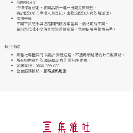
廢四機回收
依環保署規定，相同品項
一進一出
屬免費服務。
請於配送前向專櫃人員登記，由物流配送人員依規辦理。
價格差異
不同百貨體系與通路因回饋方案差異，價格可能不同。
目前集雅社
不提供買貴退差價服務
，售價依現場報價為準。
特別提醒
集雅社專櫃與門市屬於
實體通路，不適用網路購物七日鑑賞期
。
所有退換貨均依
原廠鑑定與作業程序
辦理。
客服專線：
0800-899-080
全台服務據點：
服務據點地圖