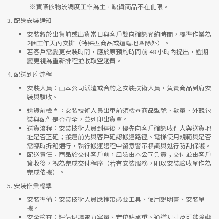
※實際依物流調度工作為主，缺貨商品不在此限。
3.
配送安裝通知
安裝將於出貨前或出貨當日與客戶雙向確認預約時間，標準作業為
2個工作天內安排（特殊型商品或遠端地區除外）。
若客戶需變更安裝時間，應於原預約時間前 48 小時內提出，逾期
變更視為重新排程並收取空趟費。
4.
配送到府流程
安裝人員
：由本公司派遣或合約之安裝技術人員，負責商品到府安
裝與驗收。
送貨前檢查
：安裝技術人員出車前須檢查商品型號、數量、外觀包
裝與配件是否齊全，並列印出貨單。
送貨流程
：安裝技術人員到達後，優先向客戶確認收件人與送貨地
址是否正確；搬運前先與客戶確認搬運路徑、電梯使用規範與是否
需臨時拆箱通行，執行搬運過程中留意警示標識與進行防刮保護。
配送責任
：商品於交付客戶前，風險由本公司負責；交付並由客戶
簽收後，視為完成交付程序（若有安裝服務，則以安裝驗收單作為
完成依據）。
5.
安裝作業標準
安裝準備
：安裝技術人員應攜帶必要工具、使用說明書、安裝單
據。
安全檢查
：評估現場電力容量、定位點承重、通道尺寸及可能障礙