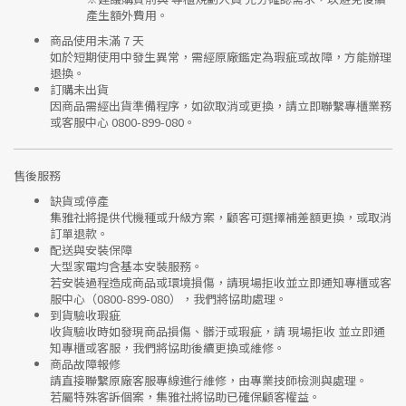
產生額外費用。
商品使用未滿 7 天
如於短期使用中發生異常，需經
原廠鑑定
為瑕疵或故障，方能辦理
退換。
訂購未出貨
因商品需經出貨準備程序，如欲取消或更換，請立即聯繫
專櫃業務
或
客服中心 0800-899-080
。
售後服務
缺貨或停產
集雅社將提供
代機種或升級方案
，顧客可選擇補差額更換，或取消
訂單退款。
配送與安裝保障
大型家電均含基本安裝服務。
若安裝過程造成商品或環境損傷，請
現場拒收並立即通知專櫃或客
服中心
（0800-899-080），我們將協助處理。
到貨驗收瑕疵
收貨驗收時如發現商品
損傷、髒汙或瑕疵
，請
現場拒收
並立即通
知專櫃或客服，我們將協助後續更換或維修。
商品故障報修
請直接聯繫
原廠客服專線
進行維修，由專業技師檢測與處理。
若屬特殊客訴個案，集雅社將協助已確保顧客權益。