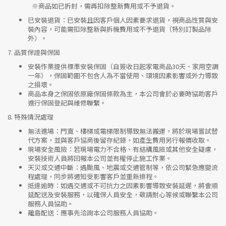
※
商品如已拆封，需再扣除整新費用或不予退貨。
已安裝退貨
：已安裝且因客戶個人因素要求退貨，視商品性質與安
裝內容，可能需扣除整新與拆機費用或不予退貨（特別訂製品除
外）。
7.
品質保證與保固
安裝作業提供標準安裝保固（自簽收日起家電商品30天、家用空調
一年），保固範圍不包含人為不當使用、環境因素影響或外力導致
之損壞。
商品本身之保固依原廠保固條款為主，本公司會於必要時協助客戶
進行保固登記與維修聯繫。
8.
特殊情況處理
無法進場
：門寬、樓梯或電梯限制導致無法搬運，將於現場嘗試替
代方案，並與客戶協商後留存紀錄，如產生費用另行報價收取。
現場安全風險
：
若現場電力不合格、有結構風險或其他安全疑慮，
安裝技術人員將回報本公司並有權停止施工作業。
天災或交通中斷
：遇颱風、地震或交通管制等，依公司緊急應變流
程處理，同步將通知受影響客戶並重新排程。
抵達逾時
：如遇交通或不可抗力之因素影響導致安裝延遲，將會順
延配送及安裝服務，以確保人員安全，敬請耐心等候或聯繫本公司
服務人員協助。
離島配送
：應事先洽詢本公司服務人員協助。