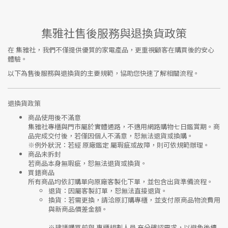
集雅社售後服務與退換貨政策
在
集雅社
，我們不僅提供優質的家電產品，更重視顧客在購買後的安心
體驗。
以下為售後服務與退換貨的主要規範，協助您快速了解相關流程。
退換貨政策
商品使用後不滿意
集雅社專櫃與門市屬於
實體通路，不適用網路購物七日鑑賞期
。商
品完成交付後，若僅因個人不滿意，恕無法退貨或換購。
※
例外狀況：若經 原廠鑑定 屬瑕疵或故障，則可依規範辦理。
商品未拆封
若商品本身無瑕疵，恕無法退貨或換貨。
買錯商品
所有商品均依訂購單向
原廠客製化下單
，並包含出貨準備流程。
退貨
：因屬客製訂單，恕無法直接退貨。
換貨
：若需更換，請洽原訂購專櫃，並支付
原商品物流費用
與
新商品價差金額
。
※建議購買前與
專櫃規劃人員
充分確認需求，以避免後續