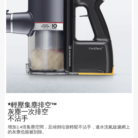
*輕壓集塵排空™
灰塵一次排空
不沾手
增加2.4倍集塵空間，且傾倒垃圾輕鬆不沾手，連水洗氣旋濾網上
的灰塵也能被刮除。