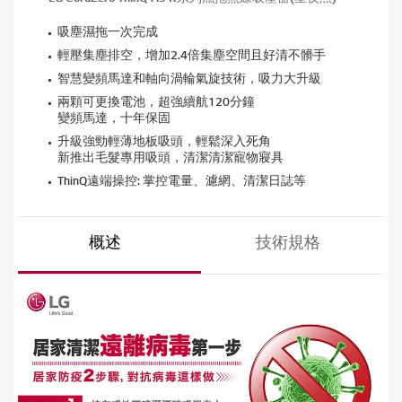
吸塵濕拖一次完成
輕壓集塵排空，增加2.4倍集塵空間且好清不髒手
智慧變頻馬達和軸向渦輪氣旋技術，吸力大升級
兩顆可更換電池，超強續航120分鐘
變頻馬達，十年保固
升級強勁輕薄地板吸頭，輕鬆深入死角
新推出毛髮專用吸頭，清潔清潔寵物寢具
ThinQ遠端操控: 掌控電量、濾網、清潔日誌等
概述
技術規格