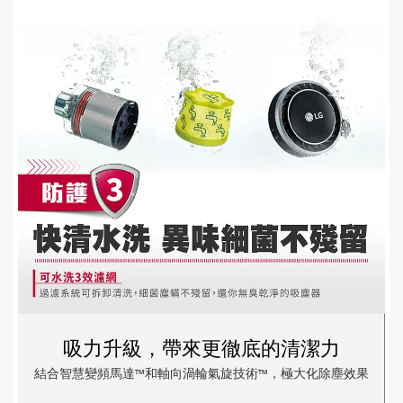
吸力升級，帶來更徹底的清潔力
結合智慧變頻馬達™和軸向渦輪氣旋技術™，極大化除塵效果