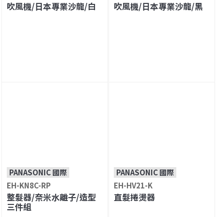
吹風機/日本專業沙龍/白
吹風機/日本專業沙龍/黑
PANASONIC 國際
PANASONIC 國際
EH-KN8C-RP
EH-HV21-K
整髮器/奈米水離子/造型
直髮捲燙器
三件組