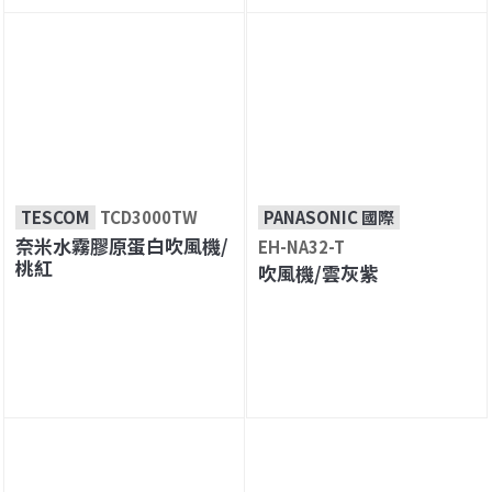
TESCOM
TCD3000TW
PANASONIC 國際
奈米水霧膠原蛋白吹風機/
EH-NA32-T
桃紅
吹風機/雲灰紫