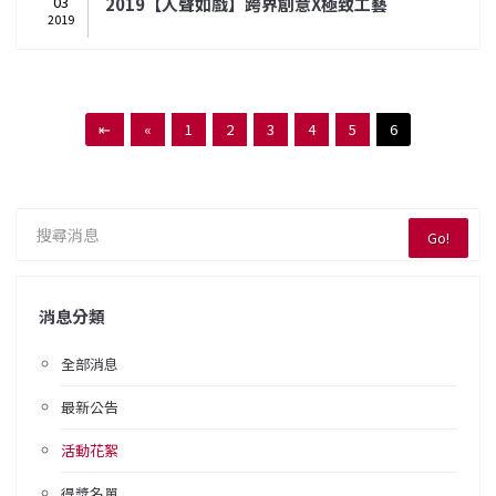
03
2019【人聲如戲】跨界創意X極致工藝
2019
⇤
«
1
2
3
4
5
6
Go!
消息分類
全部消息
最新公告
活動花絮
得獎名單