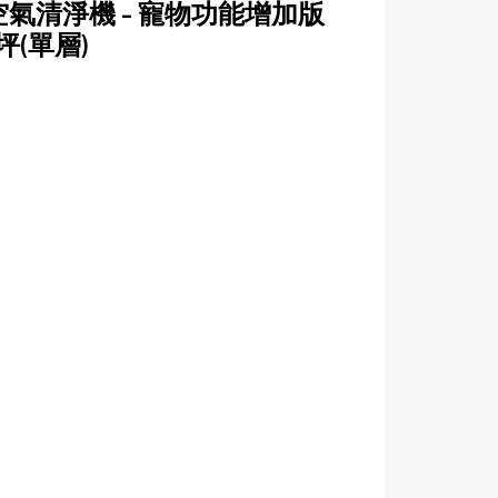
60°空氣清淨機 - 寵物功能增加版
坪(單層)