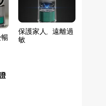
保護家人，遠離過
受暢
敏
認證