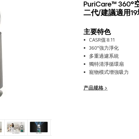
PuriCare™ 3
二代/建議適用19
主要特色
CASR值:8.11
360°強力淨化
多重過濾系統
獨特清淨循環扇
寵物模式增強吸力
产品规格 >