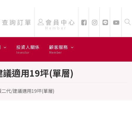
9坪(單層) - LG 樂金
查詢訂單
會員中心
Member
劃
投資人關係
顧客服務
Investor
Member
/建議適用19坪(單層)
加版二代/建議適用19坪(單層)