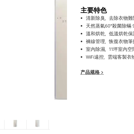
主要特色
清新除臭，去除衣物難
天然蒸氣60°殺菌除蟎 9
溫和烘乾，低溫烘乾保
褲線管理，恢復衣物筆
室內除濕，11坪室內
WiFi遠控，雲端客製
产品规格 >