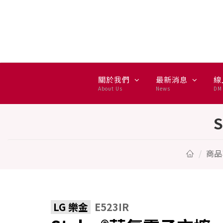
Styler®蒸氣電子衣櫥 - 亞麻紋
關於我們
最新消息
線
About Us
News
DM 
商品
LG 樂金
E523IR