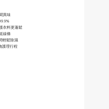
聞異味
9.9%
護衣料更蓬鬆
挺線條
空間輕鬆除濕
衣物護理行程