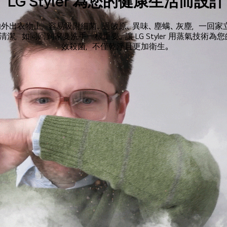
LG Styler 為您的健康生活而設計
外出衣物上，容易吸附細菌、過敏原、異味、塵螨、灰塵，一回家
清潔，如同回到家要洗手一樣重要。讓 LG Styler 用蒸氣技術為
效殺菌，不僅乾淨且更加衛生。