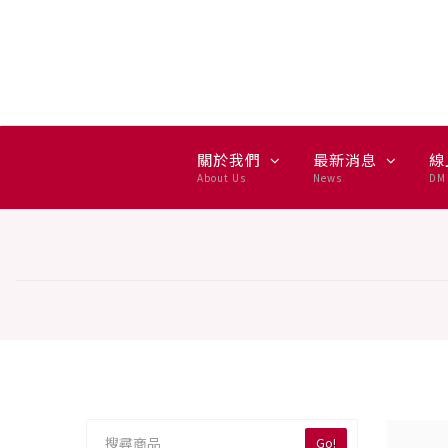
無線耳機 — 集雅社推薦選購
關於我們
最新消息
線
About Us
News
DM 
Go!