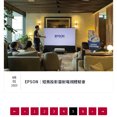
9月
01
EPSON｜短焦投影雷射電視體驗會
2023
⇤
«
1
2
3
4
5
6
»
⇥