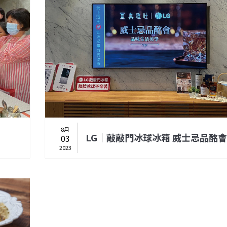
8月
LG｜敲敲門冰球冰箱 威士忌品酩會
03
2023