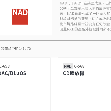
NAD 于1972年在英國成立
又轉手至加拿大安大略省皮克靈鎮
裏，NAD漸漸形成了一個龐大
球設計精英的智慧，使之成為名
比市場路線至今並沒有任何改變
因此NAD的產品外觀設計向來
4
項商品中的
1-12
項
C-658
NAD
C-568
AC/BLuOS
CD播放機