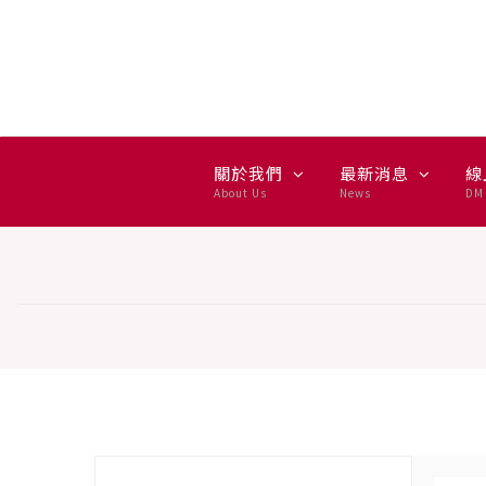
NAD — 集雅社授權通路
關於我們
最新消息
線
About Us
News
DM 