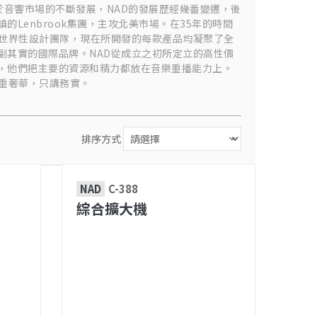
，出於音響市場的不斷發展，NAD的發展歷經幾番變遷，後
的Lenbrook集團，主攻北美市場。在35年的時間
的世界性設計團隊，現在所開發的每款產品均凝聚了全
副其實的國際品牌。NAD從成立之初所定立的高性價
，他們把主要的資源和精力都放在音樂重播能力上。
不重奢華，只講務實。
排序方式
NAD
C-388
綜合擴大機