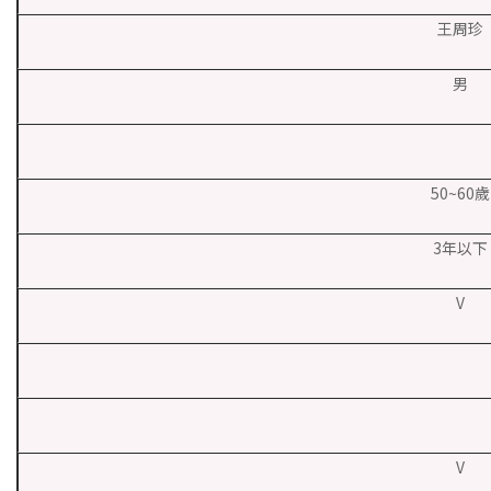
王周珍
男
50~60歲
3年以下
V
V