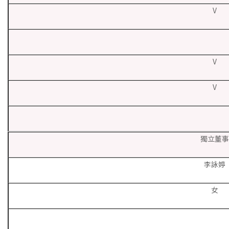
V
V
V
獨立董事
李詠婷
女