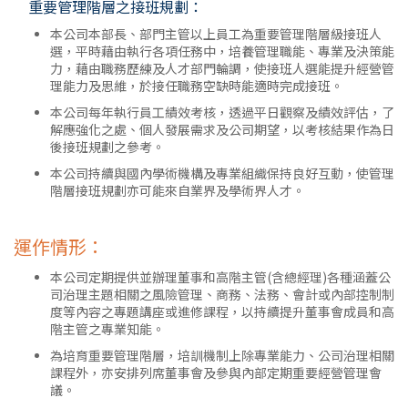
重要管理階層之接班規劃：
本公司本部長、部門主管以上員工為重要管理階層級接班人
選，平時藉由執行各項任務中，培養管理職能、專業及決策能
力，藉由職務歷練及人才部門輪調，使接班人選能提升經營管
理能力及思維，於接任職務空缺時能適時完成接班。
本公司每年執行員工績效考核，透過平日觀察及績效評估，了
解應強化之處、個人發展需求及公司期望，以考核結果作為日
後接班規劃之參考。
本公司持續與國內學術機構及專業組織保持良好互動，使管理
階層接班規劃亦可能來自業界及學術界人才。
運作情形：
本公司定期提供並辦理董事和高階主管(含總經理)各種涵蓋公
司治理主題相關之風險管理、商務、法務、會計或內部控制制
度等內容之專題講座或進修課程，以持續提升董事會成員和高
階主管之專業知能。
為培育重要管理階層，培訓機制上除專業能力、公司治理相關
課程外，亦安排列席董事會及參與內部定期重要經營管理會
議。