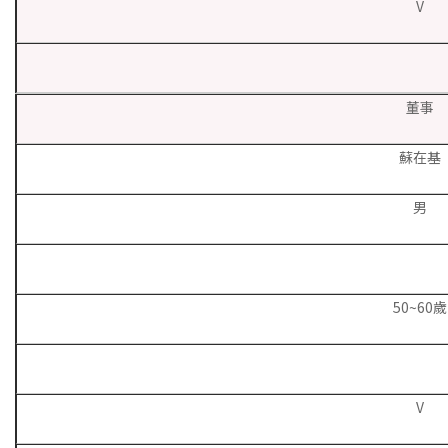
V
董事
蘇在基
男
50~60歲
V