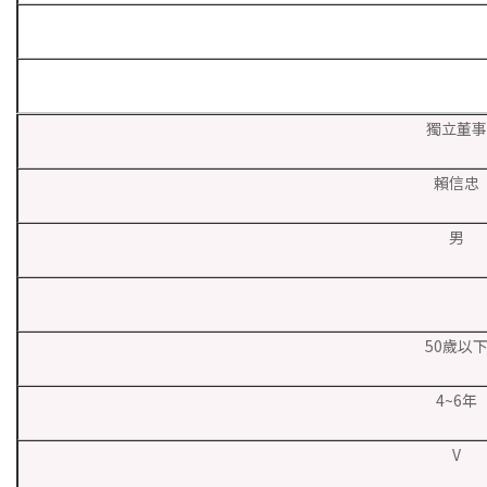
獨立董事
賴信忠
男
50歲以
4~6年
V