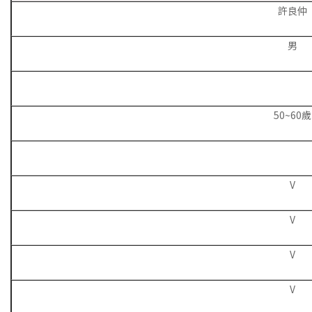
許良仲
男
50~60歲
V
V
V
V