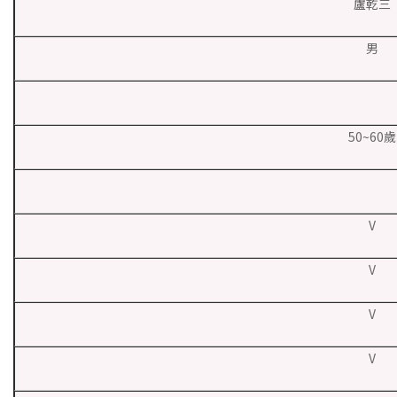
盧乾三
男
50~60歲
V
V
V
V